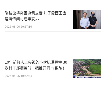
高考期间，一些不法分子受利益驱使也在
伺机而动，散布高考相关虚假信息、谣言或进
曝黎彼得穷困潦倒去世 儿子露面回应
行诈骗。此前，教育部发布2026年高考预警信
澄清传闻与后事安排
息，提醒广大考生和家长，高考成绩由省级教
2026-08-06 20:57:16
育行政部门或招生考试机构统一公布，考生应
通过官方渠道按时查询。同时，相关数据经多
重加密备份，系统防入侵等级高，所谓的“黑
客改分”“内部操作”均为骗局，考生切莫因
10年前救人上央视的小伙抗洪牺牲 30
一时心急，轻信这些违法手段，上当受骗。教
岁村干部牺牲前一把推开同事 致敬！送
育部还要求严肃招生宣传纪律，严禁虚假宣
别！
2026-08-06 10:52:34
传、违规承诺，严禁以任何形式炒作“高考状
元”“高分考生”“升学率”。推动高校录取
通知书回归“一页纸”，坚决纠治奢华录取通
知书、新生礼盒等不良风气。
（责任编辑：0882）