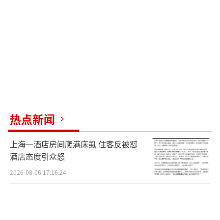
填报，首次志愿填报安排在6月27日至7月1日，
征集志愿填报时间根据录取进程进行安排。专
科(高职)志愿填报时间为7月24日至7月25日。
重庆2026年统一高考录取工作安排在7月上旬至
8月中旬进行。海南7月9日启动录取工作，8月1
5日左右录取工作全面结束。陕西省今年高考填
报志愿分为两个阶段：第一阶段为6月25日12:0
热点新闻
0至6月27日12:00，填报本科提前批次，职教单
招本科志愿；6月25日12:00至6月30日12:00，
上海一酒店房间爬满床虱 住客反被怼
填报本科批次志愿；第二阶段为本科批次正式
酒店态度引众怒
投档后，填报高职(专科)提前批次，职教单招高
2026-08-06 17:16:24
职(专科)志愿；本科批次录取结束后，填报高职
(专科)批次志愿。