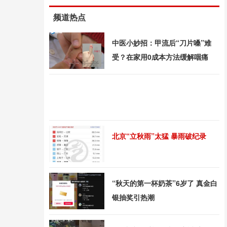
频道热点
中医小妙招：甲流后“刀片嗓”难
受？在家用0成本方法缓解咽痛
北京“立秋雨”太猛 暴雨破纪录
“秋天的第一杯奶茶”6岁了 真金白
银抽奖引热潮