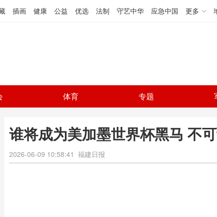
藏
插画
健康
公益
优选
法制
守艺中华
应急中国
更多
会
体育
专题
谁将成为美加墨世界杯黑马 不
2026-06-09 10:58:41
福建日报