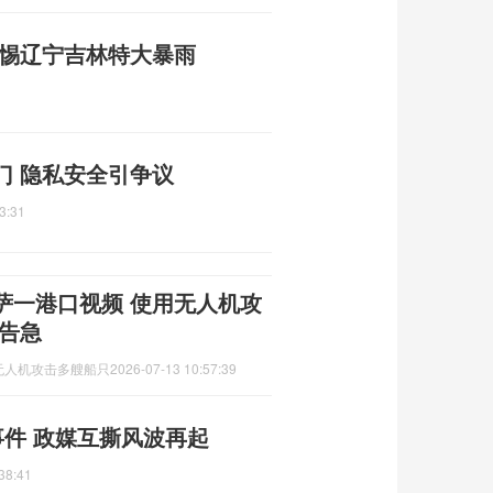
警惕辽宁吉林特大暴雨
门 隐私安全引争议
3:31
萨一港口视频 使用无人机攻
告急
无人机攻击多艘船只
2026-07-13 10:57:39
事件 政媒互撕风波再起
38:41