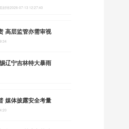
换后好转
2026-07-13 12:27:40
责 高层监管亦需审视
9:34
警惕辽宁吉林特大暴雨
普 媒体披露安全考量
4:20