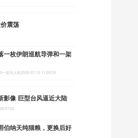
股价震荡
落一枚伊朗巡航导弹和一架
和一架无人机
2026-07-13 11:26:35
新影像 巨型台风逼近大陆
09:57:52
用伯纳天纯猫粮，更换后好