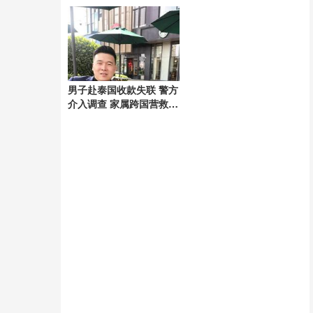
好
男子赴泰国收款失联 警方
介入调查 家属跨国营救54
天