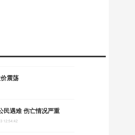
股价震荡
公民遇难 伤亡情况严重
3 12:54:42