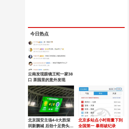
今日热点
云南发现眼镜王蛇一家38
口 茶园里的意外发现
北京国安主场4-0大胜深
北京多站点小时雨量下到
圳新鹏城 后劲十足势头良
全国第一 暴雨破纪录