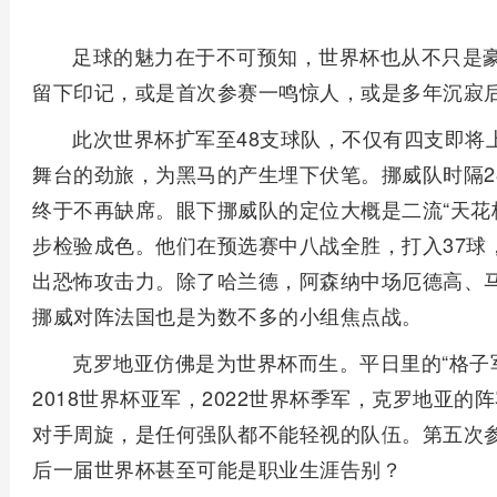
足球的魅力在于不可预知，世界杯也从不只是豪
留下印记，或是首次参赛一鸣惊人，或是多年沉寂
此次世界杯扩军至48支球队，不仅有四支即将
舞台的劲旅，为黑马的产生埋下伏笔。挪威队时隔2
终于不再缺席。眼下挪威队的定位大概是二流“天花板
步检验成色。他们在预选赛中八战全胜，打入37球，
出恐怖攻击力。除了哈兰德，阿森纳中场厄德高、
挪威对阵法国也是为数不多的小组焦点战。
克罗地亚仿佛是为世界杯而生。平日里的“格子军
2018世界杯亚军，2022世界杯季军，克罗地亚
对手周旋，是任何强队都不能轻视的队伍。第五次
后一届世界杯甚至可能是职业生涯告别？