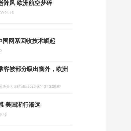
老阵风 欧洲航空梦碎
09:21:15
 中国网系回收技术崛起
9
乘客被部分吸出窗外，欧洲
,欧洲最大廉航回应
2026-07-13 12:29:07
感 美国渐行渐远
9:49