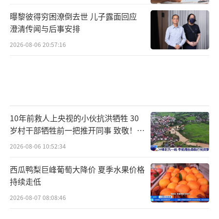
曝黎彼得穷困潦倒去世 儿子露面回应
澄清传闻与后事安排
2026-08-06 20:57:16
10年前救人上央视的小伙抗洪牺牲 30
岁村干部牺牲前一把推开同事 致敬！送
别！
2026-08-06 10:52:34
西瓜鸭梨巨峰葡萄大降价 夏季水果价格
持续走低
2026-08-07 08:08:46