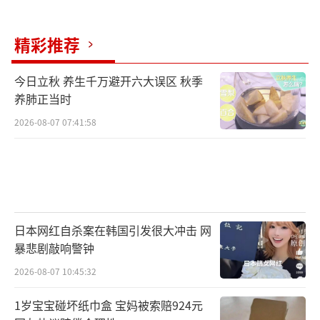
精彩推荐
今日立秋 养生千万避开六大误区 秋季
养肺正当时
2026-08-07 07:41:58
日本网红自杀案在韩国引发很大冲击 网
暴悲剧敲响警钟
2026-08-07 10:45:32
1岁宝宝碰坏纸巾盒 宝妈被索赔924元