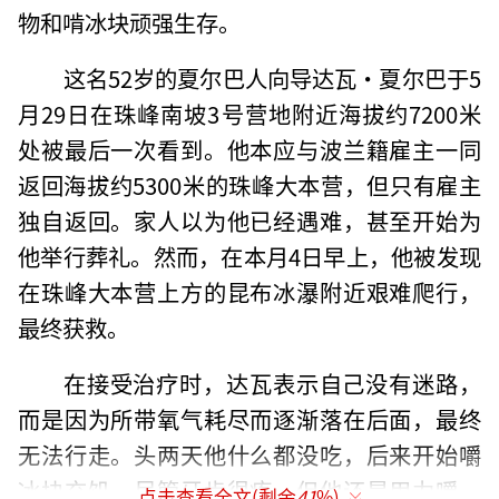
物和啃冰块顽强生存。
这名52岁的夏尔巴人向导达瓦·夏尔巴于5
月29日在珠峰南坡3号营地附近海拔约7200米
处被最后一次看到。他本应与波兰籍雇主一同
返回海拔约5300米的珠峰大本营，但只有雇主
独自返回。家人以为他已经遇难，甚至开始为
他举行葬礼。然而，在本月4日早上，他被发现
在珠峰大本营上方的昆布冰瀑附近艰难爬行，
最终获救。
在接受治疗时，达瓦表示自己没有迷路，
而是因为所带氧气耗尽而逐渐落在后面，最终
无法行走。头两天他什么都没吃，后来开始嚼
冰块充饥。尽管牙齿很疼，但他还是用力嚼，
点击查看全文(剩余
41
%)