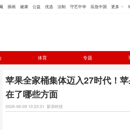
藏
插画
健康
公益
优选
法制
守艺中华
应急中国
更多
会
体育
专题
苹果全家桶集体迈入27时代！
在了哪些方面
2026-06-09 10:23:31
新浪科技