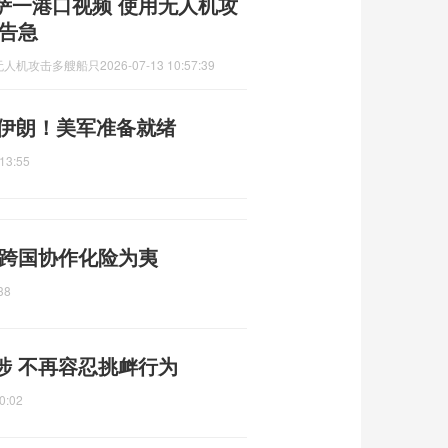
萨一港口视频 使用无人机攻
告急
无人机攻击多艘船只
2026-07-13 10:57:39
准伊朗！美军准备就绪
13:55
 跨国协作化险为夷
38
涉 不再容忍挑衅行为
0:02