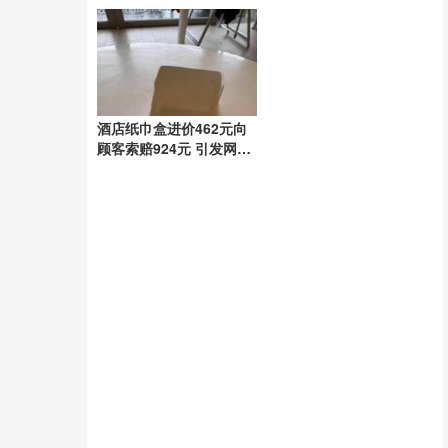
助力
户引发家庭破裂
酒店纸巾盒进价462元向
顾客索赔924元 引发网友
热议