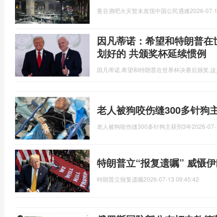
曼谷酒吧火灾暂未发现中国公民遇难
2026-07-1
因凡蒂诺：希望和特朗普在
划好的 共颁奖杯延续惯例
因凡蒂诺,希望和特朗普在世界杯决赛后颁奖,
老人被狗咬伤缝300多针狗
老人被狗咬伤缝300多针狗主获刑3年
2026-07-
特朗普立“报复遗嘱” 威慑
特朗普立报复遗嘱
2026-07-13 09:45:42