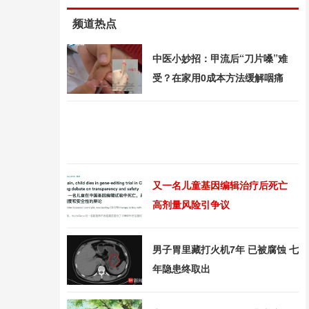
频道热点
中医小妙招：甲流后“刀片嗓”难
受？在家用0成本方法缓解咽痛
又一名儿童基因编辑治疗后死亡
高剂量风险引争议
男子胃里藏打火机7年 已被腐蚀 七
年隐患终取出