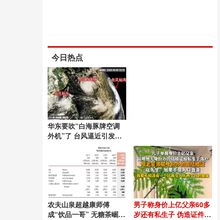
今日热点
华东要吹“白海豚牌空调
外机”了 台风逼近引发高
温
农夫山泉超越康师傅
男子称身价上亿父亲60多
成“饮品一哥” 无糖茶崛起
岁还有私生子 伪造证件落