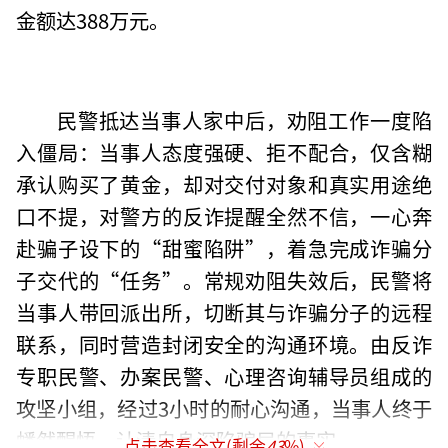
金额达388万元。
民警抵达当事人家中后，劝阻工作一度陷
入僵局：当事人态度强硬、拒不配合，仅含糊
承认购买了黄金，却对交付对象和真实用途绝
口不提，对警方的反诈提醒全然不信，一心奔
赴骗子设下的“甜蜜陷阱”，着急完成诈骗分
子交代的“任务”。常规劝阻失效后，民警将
当事人带回派出所，切断其与诈骗分子的远程
联系，同时营造封闭安全的沟通环境。由反诈
专职民警、办案民警、心理咨询辅导员组成的
攻坚小组，经过3小时的耐心沟通，当事人终于
幡然醒悟，认清自身深陷骗局的事实。
点击查看全文(剩余
43
%)