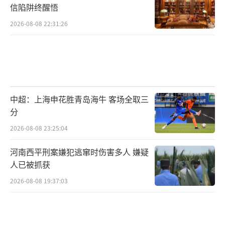
信陷阱终醒悟
此外，长周期的宏观环境更偏向强化实物
2026-08-08 22:31:26
资产的配置。华泰证券指出，历史经验显示战
后海外政府往往通过扩大国防开支、提升能源
和产业链安全、加大居民补贴等方式稳定预
期，导致财政宽松、自律性下降，赤字率难以
快速收敛。当前发达经济体债务率已处历史高
中超：上海申花胜青岛海牛 客场全取三
位，若高债务与宽财政长期并存，市场对海外
分
财政可持续性和法币公信力的担忧或加剧，这
2026-08-08 23:25:04
将继续长线强化黄金及战略性资源品的配置价
河南西平刑案嫌犯逃窜时伤害多人 嫌疑
值。
（责任编辑：zx0176）
人已被抓获
2026-08-08 19:37:03