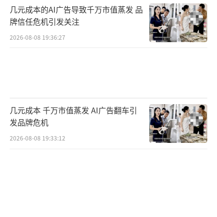
短期来看，市场普遍认为，黄金将偏弱市
几元成本的AI广告导致千万市值蒸发 品
格局运行。StoneX Group市场分析主管Rhona
牌信任危机引发关注
O’Connell表示，中东冲突的关键问题依然悬
2026-08-08 19:36:27
而未决，因此对于金价偏向下行的判断目前正
得到印证，但会密切关注任何抄底买盘的迹
象。
南华期货贵金属新能源研究组负责人夏莹
几元成本 千万市值蒸发 AI广告翻车引
莹表示，从月度角度看，在中东局势反复、AI
发品牌危机
股强劲以及货币政策端尚无释放宽松信号甚至
2026-08-08 19:33:12
加息预期升温的情况下，预计仍将宽幅震荡整
理并缺乏进一步上行动能。短期看，金银期货
及ETF持仓皆低迷，上周五暴跌后，伦敦金银皆
处于偏弱格局中。伦敦金已跌破4400关口，不
排除进一步下探前低4100可能；白银跌破70-71