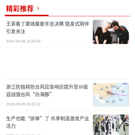
精彩推荐
区域后，周内重点关注200日均线在68附近支
撑，如进一步跌穿则不排除重新回踩前低60-61
王菲看了窦靖童歌手总决赛 隐身式陪伴
区域可能。
引发关注
2026-08-08 19:29:45
白素娜也认为近期地缘不确定性仍旧高
企，美伊谈判前景忧虑升温，通胀上行风险居
高不下，叠加5月非农大超预期强化美联储年底
加息预期，在此宏观逆风环境下，贵金属市场
仍需时间去消化货币政策紧缩预期带来的风
浙江防指将防台风应急响应提升至Ⅲ级
险，黄金短期或延续偏弱态势运行，建议观望
迎战强台风“白海豚”
为主。后续关注中东地缘进展、美国5月CPI、
2026-08-09 00:15:32
美联储6月利率决议等。
生产也能“拼单”了 共享制造激发产业
中期看，贵金属市场交易集中在中东地缘
活力