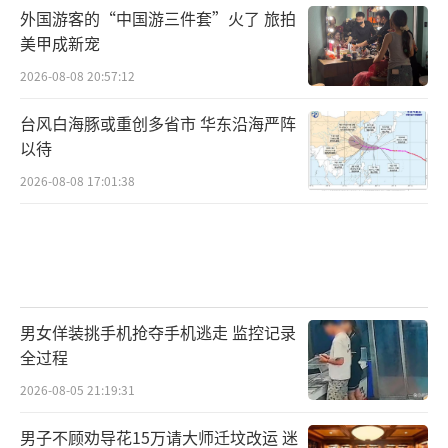
枢。
外国游客的“中国游三件套”火了 旅拍
美甲成新宠
华泰证券的观点也偏乐观，表示在短期逆
2026-08-08 20:57:12
风过后，仍建议配置黄金及战略性资源品。若
台风白海豚或重创多省市 华东沿海严阵
海峡有序开启，油价有望回落，美元走弱，全
以待
球流动性边际改善，海湾国家及石油净进口国
2026-08-08 17:01:38
对黄金的抛售压力有望缓解。同时，油价回落
有助于降低美国通胀，缓解美联储加息预期。
政策利率方面，华泰基准假设美联储仍需加息5
0个基点以稳定通胀预期，但美债利率上升空间
受限，因为美国K型经济现实制约了加息幅度：
男女佯装挑手机抢夺手机逃走 监控记录
尽管AI资本开支及高收入群体具韧性，但中低
全过程
收入群体、中小企业及高杠杆主体对高利率更
2026-08-05 21:19:31
敏感，私募信贷等领域已体现滞后冲击。
男子不顾劝导花15万请大师迁坟改运 迷