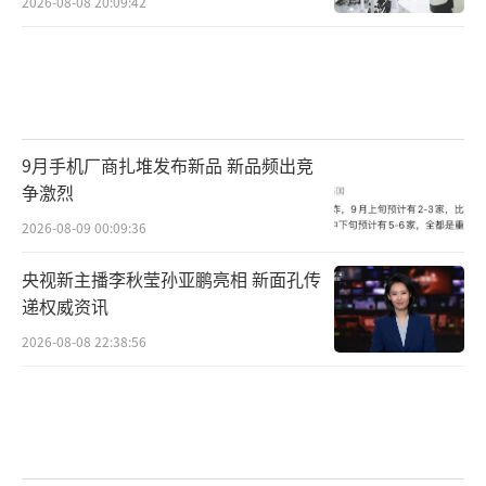
冲突反复下的不确定性、美联储货币政策预
2026-08-08 20:09:42
期、经济滞胀与金融市场风险等。下方支撑来
自央行购金需求托底。在油价高企时间拉长风
险下，滞胀交易可能是下一个贵金属上涨的重
要叙事，后续需重点关注经济放缓信号对风险
9月手机厂商扎堆发布新品 新品频出竞
资产的压制作用，若相关信号得到进一步验
争激烈
证，将为中期金价上涨提供支撑。
2026-08-09 00:09:36
夏莹莹认为，中长期来看，美联储年内是
央视新主播李秋莹孙亚鹏亮相 新面孔传
否会加息仍存有变数，且国际政治秩序体系加
递权威资讯
速重构和美国巨额债务将不断推进去美元化，
2026-08-08 22:38:56
央行购金持续，中国央行连续19个月增持黄金
储备且增持力度不断加大，金价下方仍存有一
定支撑，或难持续下挫。未来一旦地缘、货币
政策相对明朗，黄金价格仍有望重回其价值中