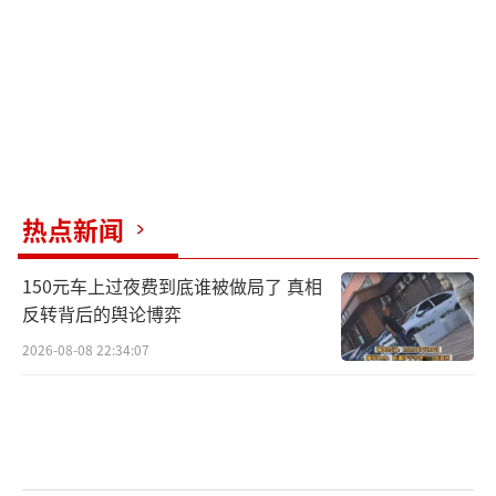
约两个月以来，伊朗首次直接攻击以色列。以
军称“拦截所有来袭导弹”。
国贸期货研究院贵金属与新能源研究中心
经理白素娜分析称，在美伊冲突引发通胀上行
风险背景下，美国5月非农数据超预期强劲，强
化了美联储年底加息的概率。叠加日本央行、
热点新闻
欧洲央行在6月均有加息预期，全球主要经济体
货币政策紧缩预期持续升温对黄金构成显著利
150元车上过夜费到底谁被做局了 真相
空。在加息恐慌下，全球股市、债市、商品均
反转背后的舆论博弈
遭到抛售，流动性冲击进一步加剧了金银的下
2026-08-08 22:34:07
跌幅度。近期金银ETF持仓持续下降，显示投资
需求急剧降温，资金情绪谨慎也对金银构成压
制。