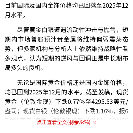
目前国际及国内金饰价格均已回落至2025年12
月水平。
尽管黄金白银遭遇流动性冲击与抛售，短
期内市场普遍预计贵金属将维持偏弱震荡态
势，但多家机构与分析人士依然维持战略性看
多观点，认为短期的逆风与回调正是中长期布
局多头的良机。
无论是国际黄金价格还是国内金饰价格，
均已回到2025年12月的水平。截至发稿，现货
黄金（伦敦金现）下跌0.77%至4295.53美元/
盎司；现货白银（伦敦银现）下跌1.16%，报6
7.099美元/盎司。期货市场同样惨烈，COMEX
点击查看全文(剩余
84
%)
黄金报4318美元/盎司，跌幅为1.08%；COME