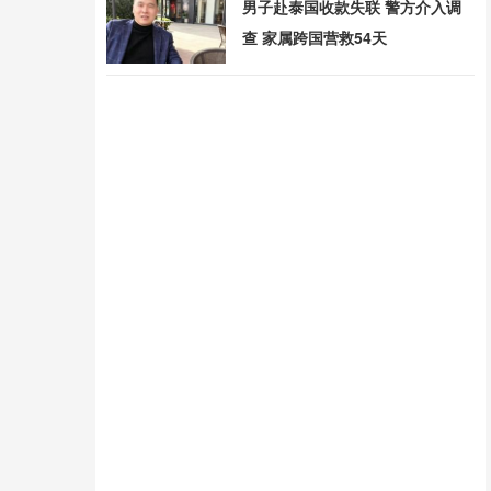
男子赴泰国收款失联 警方介入调
查 家属跨国营救54天