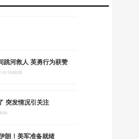
间跳河救人 英勇行为获赞
-13 13:00:03
了 突发情况引关注
9:04
准伊朗！美军准备就绪