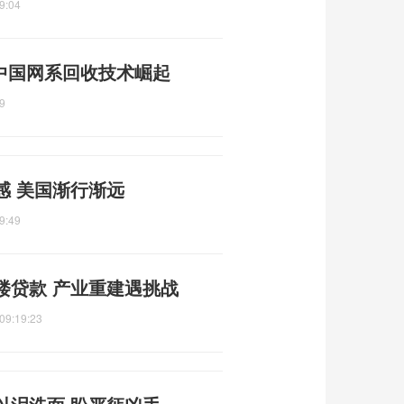
9:04
 中国网系回收技术崛起
9
感 美国渐行渐远
9:49
楼贷款 产业重建遇挑战
09:19:23