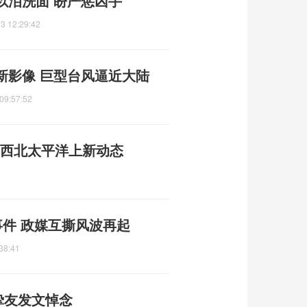
以泪洗面 盼严惩凶手
3 12:29:42
新影像 巨型台风逼近大陆
09:57:52
成 西北太平洋上新动态
2
事件 政媒互撕风波再起
38:41
挚友发文悼念