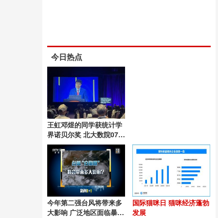
今日热点
王虹邓煜的同学获统计学
界诺贝尔奖 北大数院07级
再添荣耀
今年第二强台风将带来多
国际猫咪日 猫咪经济蓬勃
大影响 广泛地区面临暴雨
发展