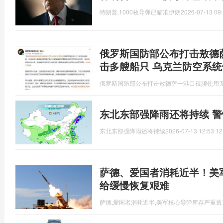
特朗普,1000枚导弹已瞄准伊朗
2026-07-13 09:
俄罗斯国防部公布打击敖德
击多艘船只 乌克兰防空系统
俄罗斯国防部公布打击敖德萨一港口视频使用
东北东部强降雨还将持续 
东北东部强降雨还将持续
2026-07-13 12:53:12
萨德、爱国者消耗近半！美
给缓慢恢复艰难
萨德,爱国者消耗近半,美军核心导弹库存严重透