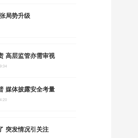
紧张局势升级
责 高层监管亦需审视
9:34
普 媒体披露安全考量
4:20
了 突发情况引关注