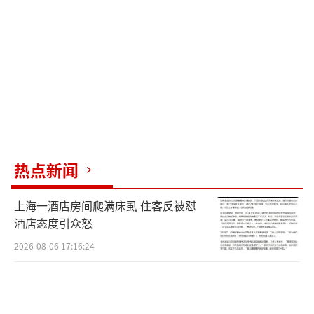
的Blackwell架构RTX GPU和一颗定制的20核G
race CPU，可提供顶级本地AI算力。该平台能
够轻松平替并胜任极高负载的专业工作流，包
括运行高级AI智能体、渲染超大规模3D场景以
及剪辑12K超高清视频。
然而，AI是否能跨应用完成复杂任务，智
能体的稳定性、实用性等问题仍困扰着未来AI
热点新闻
PC的发展。就像之前的“龙虾”热潮，许多新
上海一酒店房间爬满床虱 住客反被怼
用户热情高涨后遇到各种问题，最终搁置。AI
酒店态度引众怒
智能体的功能与用户需求存在一定的错位，多
2026-08-06 17:16:24
数人并不需要AI去承接工作流。
具体到PC硬件产品，用户更关注的是产品
的价格、设计与生态，而非单纯的设备端AI能