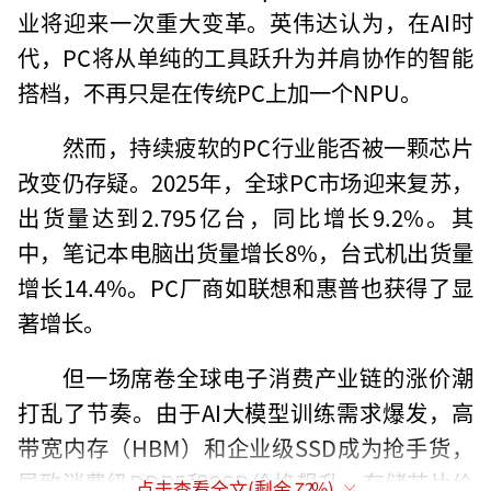
业将迎来一次重大变革。英伟达认为，在AI时
代，PC将从单纯的工具跃升为并肩协作的智能
搭档，不再只是在传统PC上加一个NPU。
然而，持续疲软的PC行业能否被一颗芯片
改变仍存疑。2025年，全球PC市场迎来复苏，
出货量达到2.795亿台，同比增长9.2%。其
中，笔记本电脑出货量增长8%，台式机出货量
增长14.4%。PC厂商如联想和惠普也获得了显
著增长。
但一场席卷全球电子消费产业链的涨价潮
打乱了节奏。由于AI大模型训练需求爆发，高
带宽内存（HBM）和企业级SSD成为抢手货，
导致消费级DDR5和SSD价格飙升。存储芯片价
点击查看全文(剩余
72
%)