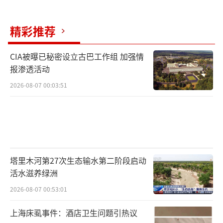
下仍旧非常被动。掌握核心技术的始终是英特
尔、英伟达、微软等巨头。尽管如此，PC厂商
精彩推荐
已经在寻找答案。例如，联想的ISG业务在202
5/26财季成功实现了扭亏。英伟达的押注或将
CIA被曝已秘密设立古巴工作组 加强情
让AI PC的发展迎来新的拐点，尽管无法预测这
报渗透活动
是否会带动PC实现真正的飞跃，但至少令业内
2026-08-07 00:03:51
看到了一种希望。
（责任编辑：0882）
塔里木河第27次生态输水第二阶段启动
活水滋养绿洲
2026-08-07 00:53:01
上海床虱事件：酒店卫生问题引热议