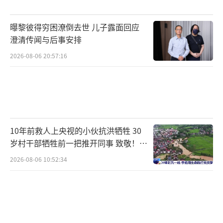
力。搭载RTX Spark的AI PC预计售价较高，可
曝黎彼得穷困潦倒去世 儿子露面回应
能与多数人无关。天风国际证券分析师预测，
澄清传闻与后事安排
配备RTX Spark芯片的设备未来两年出货量大
2026-08-06 20:57:16
约为1000万台。
RTX Spark的出现意味着英伟达正式进军
个人电脑核心处理器市场，挑战英特尔与AMD
的行业格局。几乎所有芯片巨头都在杀入彼此
10年前救人上央视的小伙抗洪牺牲 30
的腹地，如高通从移动芯片杀入Windows P
岁村干部牺牲前一把推开同事 致敬！送
C，Arm也在向芯片进军。在AI时代，CPU将成
别！
2026-08-06 10:52:34
为芯片巨头争抢的下一个战场，但打破现有格
局最难在于软件适配。
PC厂商们处在这样一个急速变化的新时代