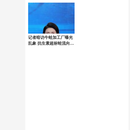
5000元
记者暗访牛蛙加工厂曝光
乱象 抗生素超标蛙流向市
场