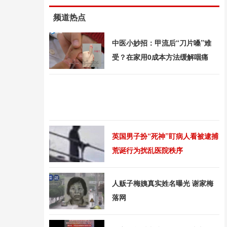
频道热点
中医小妙招：甲流后“刀片嗓”难
受？在家用0成本方法缓解咽痛
英国男子扮“死神”盯病人看被逮捕
荒诞行为扰乱医院秩序
人贩子梅姨真实姓名曝光 谢家梅
落网