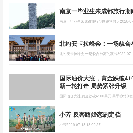
南京一毕业生来成都旅行期
南京一毕业生来成都旅行期间跳河救人
2026-07
北约安卡拉峰会：一场貌合
北约安卡拉峰会,一场貌合神离的演出
2026-07-
国际油价大涨，黄金跌破41
新一轮打击 局势紧张升级
国际油价大涨,黄金跌破4100美元,美军称对伊
小芳 反套路婚恋剧定档
小芳
2026-07-13 13:00:27