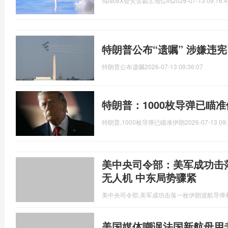
SpaceX会失去霸主地位吗
2026-07-13 09:16:4
特朗普公布“遗嘱” 涉嫌违
特朗普公布遗嘱
2026-07-13 09:36:07
特朗普：1000枚导弹已瞄
特朗普,1000枚导弹已瞄准伊朗
2026-07-13 09:
美中央司令部：美军成功击
无人机 中东局势骤紧
美中央司令部,美军成功击落一枚伊朗巡航导弹
美国媒体嘲讽法国新航母用