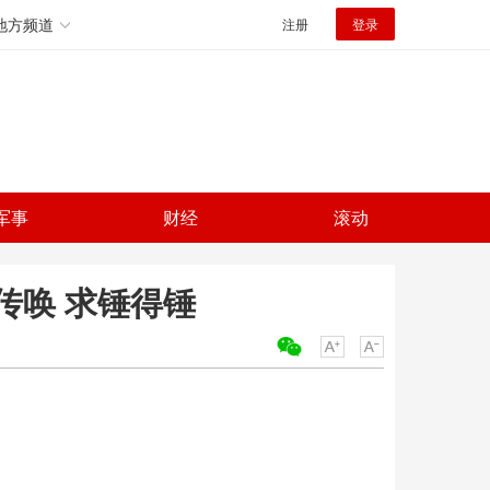
地方频道
注册
登录
军事
财经
滚动
传唤 求锤得锤
关键词：