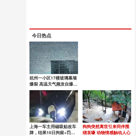
今日热点
杭州一小区17楼玻璃幕墙
爆裂 高温天气频发自爆现
象
上海一车主用磁吸贴改车
狗狗突然离世引来同伴围
牌，结果10日拘留+罚款
绕哀嚎 动物情感触动人心