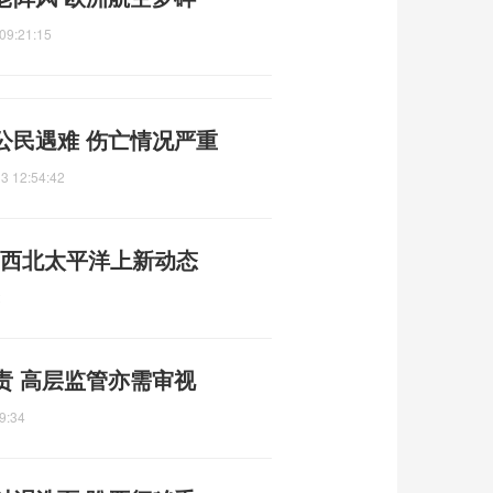
09:21:15
公民遇难 伤亡情况严重
3 12:54:42
成 西北太平洋上新动态
2
责 高层监管亦需审视
9:34