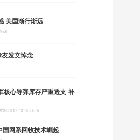
感 美国渐行渐远
9:49
挚友发文悼念
2
军核心导弹库存严重透支 补
支
2026-07-13 12:58:45
 中国网系回收技术崛起