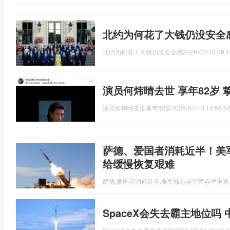
北约为何花了大钱仍没安全
北约为何花了大钱仍没安全感
2026-07-13 09:1
演员何炜晴去世 享年82岁 
演员何炜晴去世享年82岁
2026-07-13 12:56:5
萨德、爱国者消耗近半！美
给缓慢恢复艰难
萨德,爱国者消耗近半,美军核心导弹库存严重透
SpaceX会失去霸主地位吗