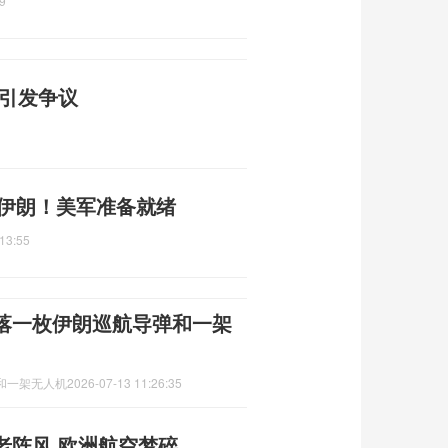
9
宪引发争议
准伊朗！美军准备就绪
13:55
落一枚伊朗巡航导弹和一架
和一架无人机
2026-07-13 11:26:35
老阵风 欧洲航空梦碎