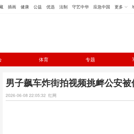
藏
插画
健康
公益
优选
法制
守艺中华
应急中国
更多
会
体育
专题
男子飙车炸街拍视频挑衅公安被
2026-06-08 22:05:32
红网