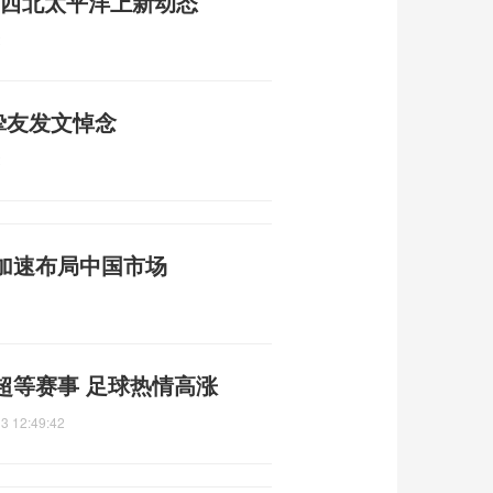
成 西北太平洋上新动态
2
挚友发文悼念
2
加速布局中国市场
超等赛事 足球热情高涨
3 12:49:42