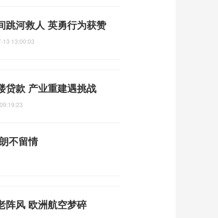
间跳河救人 英勇行为获赞
-13 13:00:03
楼贷款 产业重建遇挑战
09:19:23
伊朗不留情
老阵风 欧洲航空梦碎