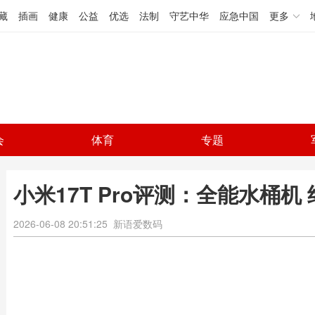
藏
插画
健康
公益
优选
法制
守艺中华
应急中国
更多
会
体育
专题
小米17T Pro评测：全能水桶
2026-06-08 20:51:25
新语爱数码