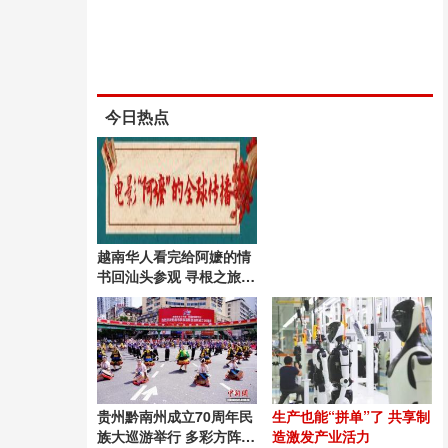
今日热点
越南华人看完给阿嬷的情
书回汕头参观 寻根之旅触
动心弦
贵州黔南州成立70周年民
生产也能“拼单”了 共享制
族大巡游举行 多彩方阵展
造激发产业活力