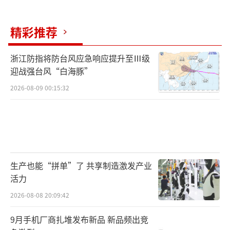
法罕等地也传出爆炸声。另据半岛电视台8日报
道，黎巴嫩首都贝鲁特当天发生多起爆炸。以
精彩推荐
色列正在攻击伊朗境内目标。以色列国防军发
表声明说，以色列空军袭击了伊朗西部和中部
浙江防指将防台风应急响应提升至Ⅲ级
迎战强台风“白海豚”
的军事目标。当地时间6月7日晚，北京时间今
天（6月8日）凌晨，伊朗向以色列发射三波导
2026-08-09 00:15:32
弹，以回应以色列升级对黎巴嫩军事行动，特
别是再次空袭黎巴嫩首都贝鲁特南郊的行为。
对此，特朗普紧急呼吁，伊朗需要“重返谈判
桌，达成协议”。
生产也能“拼单”了 共享制造激发产业
活力
自今年2月28日美国和以色列大规模空袭伊
朗、伊朗展开反击开始，激烈的军事冲突持续
2026-08-08 20:09:42
了40天。尽管随后临时停火协议达成，美国与
9月手机厂商扎堆发布新品 新品频出竞
伊朗在巴基斯坦的斡旋下举行了首轮谈判，但