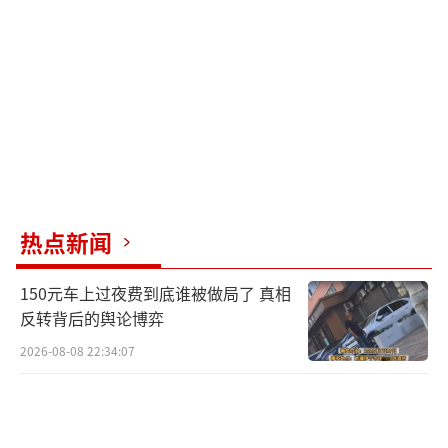
目前，不少投资者正试图在美联储6月17日
作出决议前，抢先布局美联储可能出现的鹰派
转向。而定于周三公布的美国5月消费者价格指
数，很可能就将成为下一个重要催化剂。展望
本周，市场将迎来更为关键的通胀数据，非农
数据证明了美国经济耐打、美联储具备加息的
底气，而通胀数据将决定美联储是否“扣动加
热点新闻
息扳机”。美国5月CPI将于6月10日公布，市
150元车上过夜费到底谁被做局了 真相
场预计，受汽油价格上涨影响，5月整体CPI同
反转背后的舆论博弈
比或升至4.1%，可能成为年内峰值，但核心CP
2026-08-08 22:34:07
I环比涨幅预计仅为0.24%，表现温和。市场关
注的核心在于，尽管面临能源和金属价格的外
部冲击，消费者谨慎态度是否能继续抑制更广