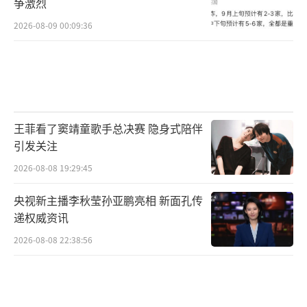
争激烈
截至目前，第二轮谈判迟迟未能举行。当前伊
2026-08-09 00:09:36
美之间围绕谈判分歧仍存，且双方之间始终缺
乏互信。以色列升级黎巴嫩局势、搅局谈判，
以及伊美之间围绕霍尔木兹海峡的军事摩擦频
繁发生，都使和平前景愈发不明朗。
王菲看了窦靖童歌手总决赛 隐身式陪伴
从技术面来看，当前黄金处于“空头主导
引发关注
+ 短期超卖”的状态，目前价格已跌破4300，
2026-08-08 19:29:45
下行空间进一步打开，趋势反转仍需等待MACD
央视新主播李秋莹孙亚鹏亮相 新面孔传
金叉、RSI突破50等信号确认。
（责任编辑：zx000
递权威资讯
1）
2026-08-08 22:38:56