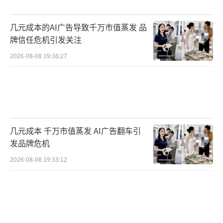
泛的价格上涨压力。
几元成本的AI广告导致千万市值蒸发 品
今日早间，韩国股市开盘后，两大芯片巨
牌信任危机引发关注
头三星电子、SK海力士遭遇猛烈抛售，韩国KO
2026-08-08 19:36:27
SPI指数盘初一度暴跌超8%。韩国交易所因KO
SPI指数大跌触发熔断机制，交易暂停20分钟。
日本股市亦全线重挫，日经225指数大跌超
3%。韩国交易所表示，将强化全机构应急响应
机制，密切跟踪全球市场动态、中东局势演变
几元成本 千万市值蒸发 AI广告翻车引
及外汇市场走势，同时加大对不公平交易行为
发品牌危机
的监察力度，并扩大对非法卖空活动的检查范
2026-08-08 19:33:12
围。
据伊朗媒体8日报道，伊朗首都德黑兰响起
爆炸声。另有伊朗媒体报道，大不里士和伊斯