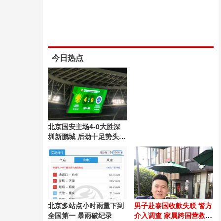
今日热点
北京国安主场4-0大胜深
圳新鹏城 后劲十足势头良
好
北京多站点小时雨量下到
男子赴泰国收款失联 警方
全国第一 暴雨破纪录
介入调查 家属跨国营救54