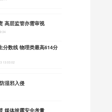
责 高层监管亦需审视
9:34
分数线 物理类最高614分
3 13:03:02
预防湿邪入侵
普 媒体披露安全考量