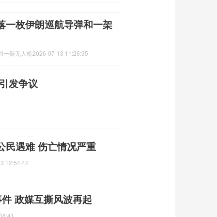
落一枚伊朗巡航导弹和一架
和一架无人机
2026-07-13 11:26:35
宪引发争议
公民遇难 伤亡情况严重
3 12:54:42
事件 政媒互撕风波再起
38:41