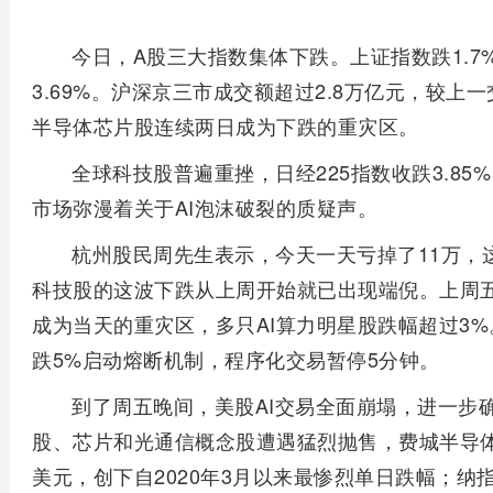
今日，A股三大指数集体下跌。上证指数跌1.7%
3.69%。沪深京三市成交额超过2.8万亿元，较上一
半导体芯片股连续两日成为下跌的重灾区。
全球科技股普遍重挫，日经225指数收跌3.85%，
市场弥漫着关于AI泡沫破裂的质疑声。
杭州股民周先生表示，今天一天亏掉了11万，
科技股的这波下跌从上周开始就已出现端倪。上周
成为当天的重灾区，多只AI算力明星股跌幅超过3%。
跌5%启动熔断机制，程序化交易暂停5分钟。
到了周五晚间，美股AI交易全面崩塌，进一步
股、芯片和光通信概念股遭遇猛烈抛售，费城半导体
美元，创下自2020年3月以来最惨烈单日跌幅；纳指