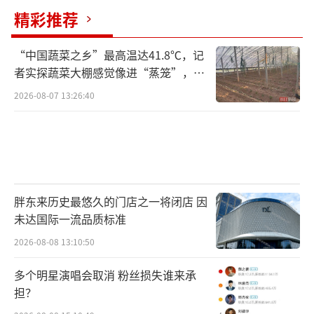
精彩推荐
“中国蔬菜之乡”最高温达41.8℃，记
者实探蔬菜大棚感觉像进“蒸笼”，有
村民称只能凌晨两点起来干活
2026-08-07 13:26:40
胖东来历史最悠久的门店之一将闭店 因
未达国际一流品质标准
2026-08-08 13:10:50
多个明星演唱会取消 粉丝损失谁来承
担？