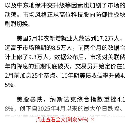
以及中东地缘冲突升级等因素也加剧了市场的
动荡。市场风格正从高位科技股向防御性板块
剧烈切换。
美国5月非农新增就业人数达到17.2万人，
远高于市场预期的8.5万人，前两个月的数据合
计上修了9.3万人。数据公布后，市场对美联储
年内降息的预期彻底破灭，交易员开始定价在1
2月前加息25个基点。10年期美债收益率升破4.
5%。
美股暴跌，纳斯达克综合指数重挫4.1
8%，创下自2025年4月以来的最大单日跌幅。
费城半导体指数狂泻超过10%，创下了自2020
点击查看全文(剩余
56
%)
年3月疫情熔断以来最惨烈的纪录，该板块市值