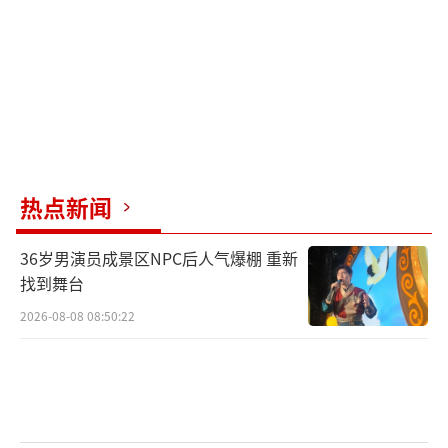
·沃什即将于6月16日主持首次议息会议，其偏
鹰派立场加剧了市场对缩表与利率上行的担
忧。
本轮暴跌是由于非农数据、AI泡沫、IPO抽
血及地缘冲突等多重因素共同作用的结果。虽
然市场并未出现系统性金融危机迹象，但风格
热点新闻
切换已经明确展开，短期内波动风险仍需警
36岁男演员成景区NPC后人气爆棚 重新
惕。
（责任编辑：0882）
找到舞台
2026-08-08 08:50:22