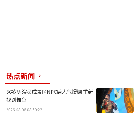
常，超市也正常营业。不过当地学校也已停
课，“地震后，学校已经通知家长去把小孩接
回来了。”
菲律宾三宝颜市政府发布学校停课通知。
陈先生还表示，因城市临海，当地政府同
步下发海啸预警，海上船只全部停运，“市政
府也发布通告劝导民众尽量居家、减少外
热点新闻
出。”
36岁男演员成景区NPC后人气爆棚 重新
菲政府启动应急处置，呼吁沿海居民立即
找到舞台
撤离至高地
2026-08-08 08:50:22
据央视财经，菲律宾总统马科斯8日就当天
上午发生的强烈地震发表声明称，南部海域发