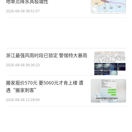
的船只应在深水区停留，直至另行通知。
地单点降水具极端性
2026-08-08 08:51:57
菲律宾民航局表示，受强震及海啸预警影
响，南部地区的桑托斯将军城机场已暂时关
闭。民航局称，相关飞航公告自当地时间8时45
分生效，预计持续至下午3时。
浙江最强风雨时段已锁定 警惕特大暴雨
据了解，除桑托斯将军城机场外，菲律宾
2026-08-08 08:36:23
其他机场目前均正常运营。封面新闻记者查询
机票平台看到，6月8日当天，重庆、成都、广
搬家报价570元 要5060元才肯上楼 遭
州、中国香港、中国澳门均有直飞菲律宾首都
遇“搬家刺客”
马尼拉的航班。
2026-08-08 12:28:09
6月8日，中国香港有多个直飞菲律宾首都
马尼拉的航班。
（责任编辑：0882）