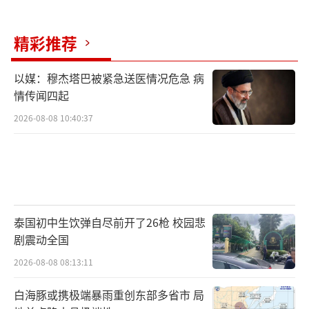
马科斯同时宣布，棉兰老岛受影响地区各
级学校停课，直至另行通知。菲律宾教育部将
精彩推荐
与地方政府协调落实相关措施。马科斯呼吁受
影响地区民众严格遵守海啸预警指示，立即前
以媒：穆杰塔巴被紧急送医情况危急 病
往高地避险。他强调，生命安全比任何财物都
情传闻四起
更重要。
2026-08-08 10:40:37
据CCTV国际时讯，目前，菲律宾、印尼、
日本等国及美国的太平洋海啸预警中心均已发
布海啸警报。
菲律宾火山地震研究所建议南部多个沿海
泰国初中生饮弹自尽前开了26枪 校园悲
剧震动全国
地区的居民立即撤离至地势较高的地方或向内
2026-08-08 08:13:11
陆转移。这些地区的港口、河口或浅海沿岸水
域的船只应固定好并远离水域。已在海上航行
白海豚或携极端暴雨重创东部多省市 局