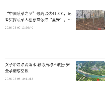
生强震，目前棉兰老岛多个沿海省份已发布海
啸预警，政府正全力开展应急处置工作。
“中国蔬菜之乡”最高温达41.8℃，记
者实探蔬菜大棚感觉像进“蒸笼”，有
马科斯表示，他已指示所有相关政府机构
村民称只能凌晨两点起来干活
2026-08-07 13:26:40
立即采取行动。菲律宾减灾管理机构正在协调
受影响地区的灾害应对和灾情监测工作。社会
福利与发展部已被要求提前部署救援物资，并
确保疏散中心做好准备并正常运作。公共工程
和公路部已进入待命状态，将对道路、桥梁及
女子带娃漂流落水 教练员称不敢捞 安
关键基础设施受损情况进行评估，并清理救援
全承诺成空谈
和物资运输通道。
2026-08-08 10:11:18
受地震、海啸预警影响，菲律宾部分公司
允许员工离岗。