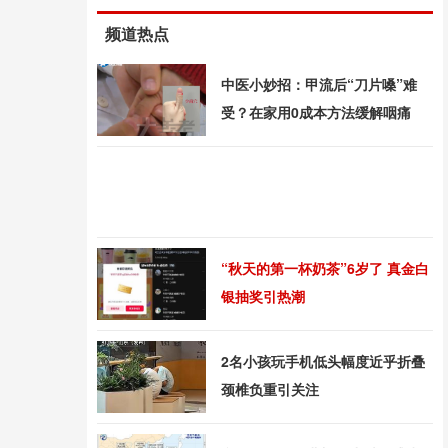
频道热点
中医小妙招：甲流后“刀片嗓”难
受？在家用0成本方法缓解咽痛
“秋天的第一杯奶茶”6岁了 真金白
银抽奖引热潮
2名小孩玩手机低头幅度近乎折叠
颈椎负重引关注