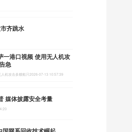
股市齐跳水
萨一港口视频 使用无人机攻
告急
无人机攻击多艘船只
2026-07-13 10:57:39
普 媒体披露安全考量
4:20
 中国网系回收技术崛起