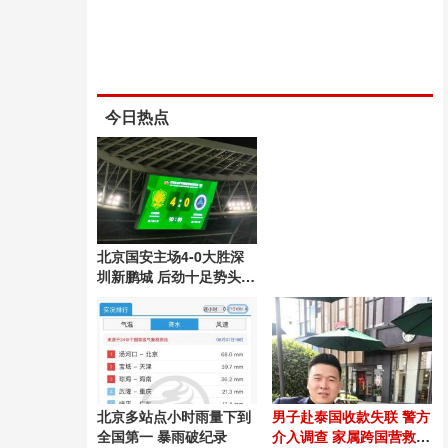
今日热点
北京国安主场4-0大胜深
圳新鹏城 后劲十足势头良
好
北京多站点小时雨量下到
男子赴泰国收款失联 警方
全国第一 暴雨破纪录
介入调查 家属跨国营救54