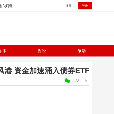
地方频道
注册
登录
军事
财经
滚动
风港 资金加速涌入债券ETF
关键词：