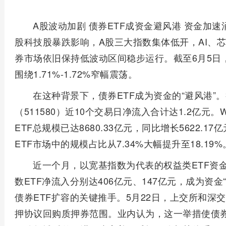
A股波动加剧 债券ETF成资金避风港 资金加速
股科技股暴跌影响，A股三大指数集体低开，AI、
券市场依旧保持低波动区间稳步运行。截至6月5日，
围绕1.71%-1.72%窄幅震荡。
在这种背景下，债券ETF成为资金的“避风港”。
（511580）近10个交易日净流入合计达1.2亿元
ETF总规模已达8680.33亿元，同比增长5622.1
ETF市场中的规模占比从7.34%大幅提升至18.19%
近一个月，以宽基指数为代表的权益类ETF资
数ETF净流入分别达406亿元、147亿元，成为资
债券ETF扩容的关键推手。5月22日，上交所和深
押协议回购质押券范围。业内认为，这一举措使债券