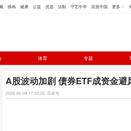
藏
插画
健康
公益
优选
法制
守艺中华
应急中国
更多
会
体育
专题
A股波动加剧 债券ETF成资金避
2026-06-08 17:03:32
百家号