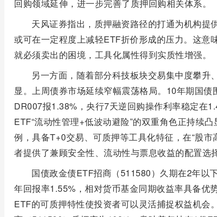
回购领域延伸，进一步完善了质押回购相关体系。
天风证券指出，质押融资路径的打通为机构提
或可在一定程度上减轻ETF折价形成的压力。这意
就必须卖出的困境，工具化属性得到实质性增强。
另一方面，随着部分科技板块交易集中度攀升
显。上周债券市场延续窄幅震荡格局。10年期国债围绕
DR007报1.38%，央行7天逆回购操作利率稳定在
ETF“流动性管理+低波动避险”的双重角色正持续凸显
例，具备T+0交易、可质押等工具化特征，在“股市
者提供了兼顾安全性、流动性与票息收益的配置选
国债政金债ETF招商（511580）久期在2年以
年回报率1.55%，相对货币基金同期收益率具备优
ETF的可质押特性使投资者可以灵活捕捉权益机会