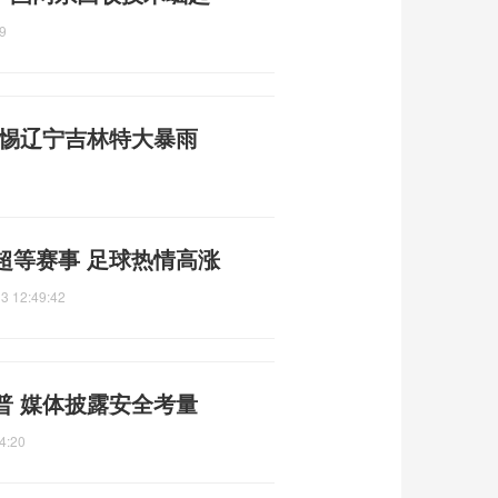
9
警惕辽宁吉林特大暴雨
超等赛事 足球热情高涨
3 12:49:42
普 媒体披露安全考量
4:20