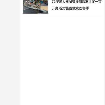
79岁老人被城管撞倒后离世案一审
开庭 检方指控故意伤害罪