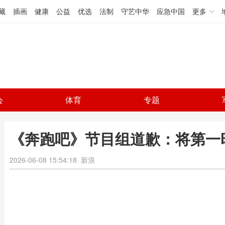
藏
插画
健康
公益
优选
法制
守艺中华
应急中国
更多
会
体育
专题
《奔跑吧》节目组道歉：将第一
2026-06-08 15:54:18
新浪