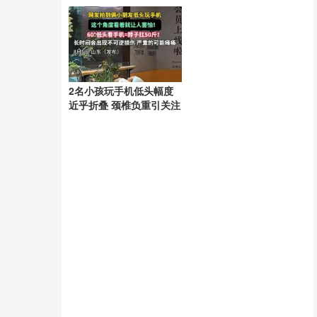
2名小孩玩手机低头幅度
近乎折叠 颈椎负重引关注