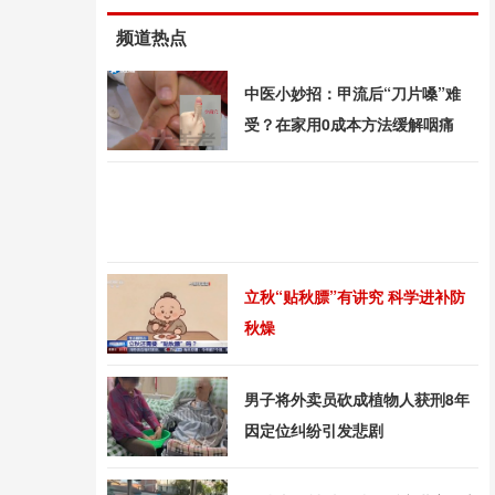
频道热点
中医小妙招：甲流后“刀片嗓”难
受？在家用0成本方法缓解咽痛
立秋“贴秋膘”有讲究 科学进补防
秋燥
男子将外卖员砍成植物人获刑8年
因定位纠纷引发悲剧