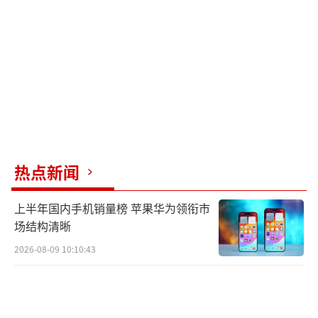
控制或任何应披露的重大信息，不会对公司的
日常经营造成任何影响。
胜宏科技年报信息显示，陈涛现年54岁，
中国国籍，EMBA，高级工程师，持有香港身份
证，无境外永久居留权；现任公司董事长。他
曾任职于新疆兵团武警指挥部三支队、新疆喀
什市二轻局服务公司、广东惠州统将电子有限
热点新闻
公司。
上半年国内手机销量榜 苹果华为领衔市
陈涛目前也是胜宏科技的实际控制人。胜
场结构清晰
宏科技2026年一季报显示，前两大股东分别为
2026-08-09 10:10:43
深圳市胜华欣业投资有限公司与胜宏科技集团
（香港）有限公司，两家公司分别持有胜宏科
技15.45%和15.06%的股权，陈涛分别直接和