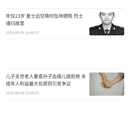
间接持有这两家公司90%和70%的股权。胜华
欣业另外10%的股权由刘春兰持有，她是陈涛
年仅23岁 夏士远空降时坠地牺牲 烈士
的配偶，目前担任胜宏科技董事，还直接持有
魂归故里
胜宏科技0.36%的股权，为陈涛一致行动人。
2026-08-09 14:46:17
刘春兰出生于1977年7月，中国国籍，MB
A，持有香港身份证，拥有澳大利亚长期居留
权；现任公司董事、深圳市胜华欣业投资有限
公司总经理、前海兰创投资管理有限责任公司
儿子去世老人要查孙子血缘儿媳拒绝 未
执行董事兼总经理、文县陈氏庄园酒店管理有
成年人利益最大化原则引发争议
限公司监事。
2026-08-09 13:56:02
随着全球AI基础设施与算力需求持续扩
张，胜宏科技股价业绩近期均有明显增长。202
6年一季度，公司营收为55.19亿元，同比增长2