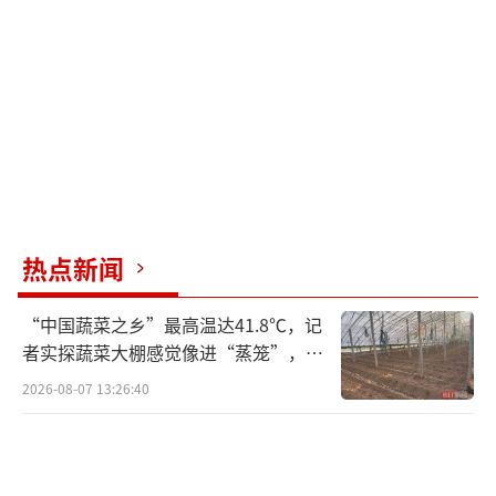
径内有建筑物。进一步检查发现，施工塔吊的
水平回转限位制动装置失效，遇到大风或操作
失误时吊臂会随意乱转，极易与周边既有建筑
物发生碰撞。而检测报告和维修保养记录却显
示“水平回转限位器合格”，与现场实际情况
严重不符。
在新疆乌鲁木齐经济技术开发区郁香园项
热点新闻
目建设工地，考核巡查组发现该项目2号楼脚手
“中国蔬菜之乡”最高温达41.8℃，记
架的基础多处悬空，出现明显下沉，整体垂直
者实探蔬菜大棚感觉像进“蒸笼”，有
度已经发生明显偏差，存在架体整体失稳的重
村民称只能凌晨两点起来干活
2026-08-07 13:26:40
大安全风险。专家指出，脚手架全部悬空，整
个一圈的基础没有一块是牢固的，现场管理人
员未能有效管理，导致这种情况的发生。
（责任