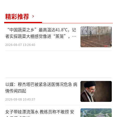
精彩推荐
“中国蔬菜之乡”最高温达41.8℃，记
者实探蔬菜大棚感觉像进“蒸笼”，有
村民称只能凌晨两点起来干活
2026-08-07 13:26:40
以媒：穆杰塔巴被紧急送医情况危急 病
情传闻四起
2026-08-08 10:40:37
女子带娃漂流落水 教练员称不敢捞 安