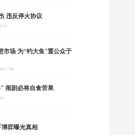
伤 违反停火协议
32:31
市场 为“钓大鱼”置公众于
08:17:06
” 闹剧必将自食苦果
26
下博弈曝光真相