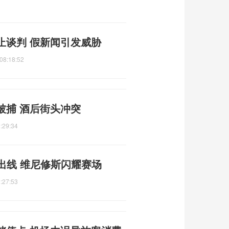
止谈判 假新闻引发威胁
08:18:52
被捕 酒后街头冲突
:29:34
出线 维尼修斯闪耀赛场
:27:53