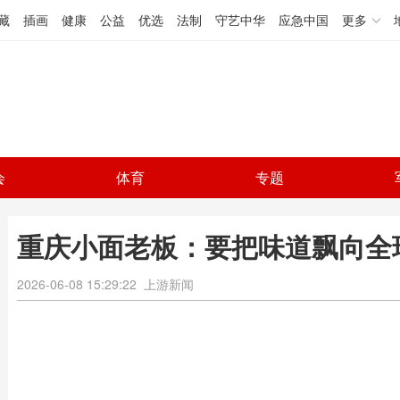
藏
插画
健康
公益
优选
法制
守艺中华
应急中国
更多
会
体育
专题
重庆小面老板：要把味道飘向全
2026-06-08 15:29:22
上游新闻