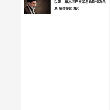
以媒：穆杰塔巴被紧急送医情况危
急 病情传闻四起