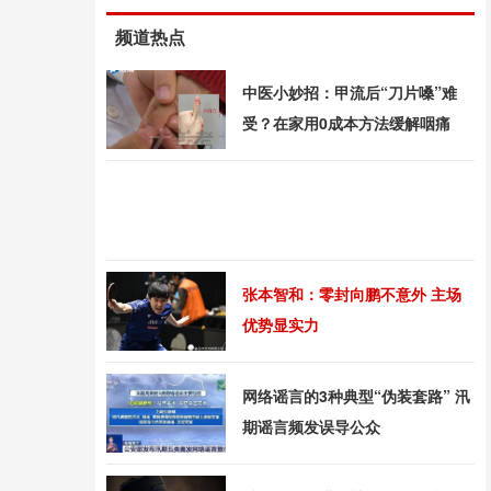
频道热点
中医小妙招：甲流后“刀片嗓”难
受？在家用0成本方法缓解咽痛
张本智和：零封向鹏不意外 主场
优势显实力
网络谣言的3种典型“伪装套路” 汛
期谣言频发误导公众