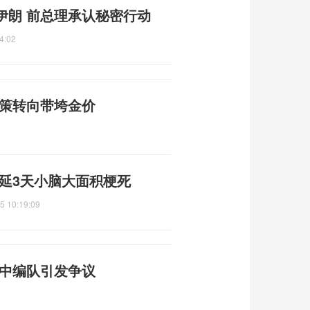
伊朗 前总理承认秘密行动
4:02
政策转向带垮金价
拖延3天小脑大面积梗死
5 10:19:09
空中编队引发争议