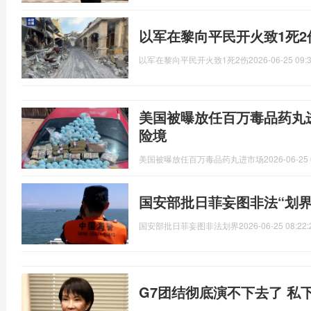
以军在黎向平民开火致1死2
以军在黎向平民开火致1死2伤
2026-06-25 09:
美国被曝放任百万毒品药丸进
险境
美国被曝放任百万毒品药丸进市场
2026-06-25 
国安部批日菲妄图非法“划界
国安部批日菲妄图非法划界
2026-06-25 08:22:
G7团结彻底演不下去了 私