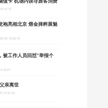
储值卡 机场内误导旅客消费
10:15:16
龙袍亮相北京 熔金择粹展魅
06-25 10:25:19
，被工作人员回怼“举报个
10:16:47
时父亲离世
25 10:31:25