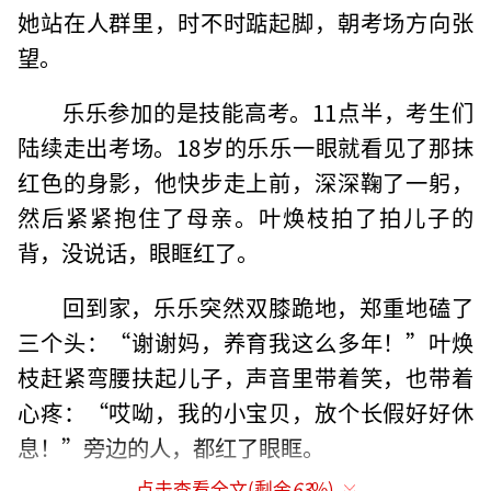
她站在人群里，时不时踮起脚，朝考场方向张
望。
乐乐参加的是技能高考。11点半，考生们
陆续走出考场。18岁的乐乐一眼就看见了那抹
红色的身影，他快步走上前，深深鞠了一躬，
然后紧紧抱住了母亲。叶焕枝拍了拍儿子的
背，没说话，眼眶红了。
回到家，乐乐突然双膝跪地，郑重地磕了
三个头：“谢谢妈，养育我这么多年！”叶焕
枝赶紧弯腰扶起儿子，声音里带着笑，也带着
心疼：“哎呦，我的小宝贝，放个长假好好休
息！”旁边的人，都红了眼眶。
点击查看全文(剩余
63
%)