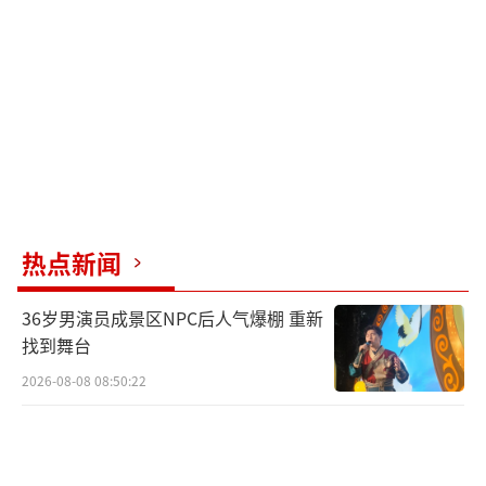
子治病就更近一步。她还带着乐乐辗转襄阳、
武汉、北京等地求医，风里来雨里去，从未喊
过一句累。
慢慢地，叶焕枝的事迹传开了。襄阳人都
知道有一位“爱心的姐”，靠着一辆出租车，
养着一个捡来的失聪儿子。同行们主动捐款，
好心人也伸出援手。2018年8月，乐乐在武汉协
热点新闻
和医院做了手术。八个多小时的手术，叶焕枝
36岁男演员成景区NPC后人气爆棚 重新
就守在手术室外，一步也没有离开。手术很成
找到舞台
功，乐乐的听力恢复了，耳廓也重建了。
2026-08-08 08:50:22
2026年6月7日，乐乐如愿走进高考考场。
那天，考场外有不少好心人给叶焕枝送来向日
葵，卡片上写着：“熬过无人问津的日子，才