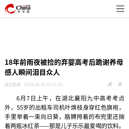
18年前雨夜被捡的弃婴高考后跪谢养母
感人瞬间泪目众人
极目新闻
2026-06-08 15:11:24
6月7日上午，在湖北襄阳九中高考考点
外，55岁的出租车司机叶焕枝身穿红色旗袍，
手里举着一束向日葵，胳膊挎着的布兜里还揣
着两瓶冰红茶——那是儿子乐乐最爱喝的饮料。