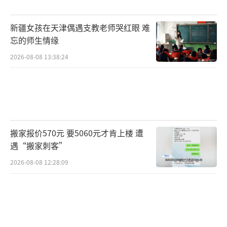
能拥抱诗和远方。祝高考大捷，金榜题
新疆女孩在天津偶遇支教老师哭红眼 难
名！”乐乐说，考完试，他要好好回报妈妈，
忘的师生情缘
回报这个给了他两次生命的家。
（责任编辑：zhangx
2026-08-08 13:38:24
iaohua）
搬家报价570元 要5060元才肯上楼 遭
遇“搬家刺客”
2026-08-08 12:28:09