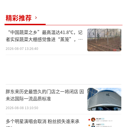
精彩推荐
“中国蔬菜之乡”最高温达41.8℃，记
者实探蔬菜大棚感觉像进“蒸笼”，有
村民称只能凌晨两点起来干活
2026-08-07 13:26:40
胖东来历史最悠久的门店之一将闭店 因
未达国际一流品质标准
2026-08-08 13:10:50
多个明星演唱会取消 粉丝损失谁来承