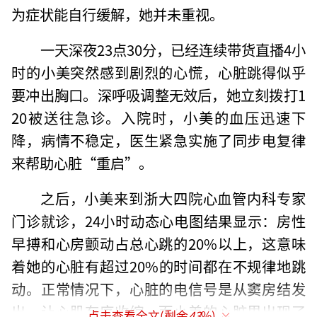
为症状能自行缓解，她并未重视。
一天深夜23点30分，已经连续带货直播4小
时的小美突然感到剧烈的心慌，心脏跳得似乎
要冲出胸口。深呼吸调整无效后，她立刻拨打1
20被送往急诊。入院时，小美的血压迅速下
降，病情不稳定，医生紧急实施了同步电复律
来帮助心脏“重启”。
之后，小美来到浙大四院心血管内科专家
门诊就诊，24小时动态心电图结果显示：房性
早搏和心房颤动占总心跳的20%以上，这意味
着她的心脏有超过20%的时间都在不规律地跳
动。正常情况下，心脏的电信号是从窦房结发
出，让心肌有序收缩。而小美的心脏里出现了
点击查看全文(剩余
43
%)