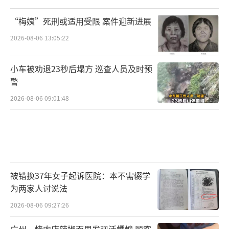
药店同步向参保人班*准返还192张50元代金
券，总价值9600元，可在该药店内购买其他商
“梅姨”死刑或适用受限 案件迎新进展
品。
2026-08-06 13:05:22
广西壮族自治区南宁市桂和堂大药房有限
小车被劝退23秒后塌方 巡查人员及时预
公司和平店的行为涉嫌将其他商品串换为医保
警
药品套取医保基金，目前已移交当地医保部门
2026-08-06 09:01:48
进一步深入核查处置。
案例四：手写账本藏猫腻，药店刷卡给非
定点诊所充值
被错换37年女子起诉医院：本不需辍学
广西壮族自治区贺州市八步桂康药店第二
为两家人讨说法
分店空刷套取医保基金案
2026-08-06 09:27:26
国家医保局专项飞行检查组对广西壮族自
广州一烤肉店辣椒面里发现活蠼螋 顾客