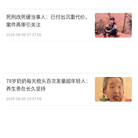
江＊培在青海某药店购买，并使用统筹基金结
算；第二次为2026年3月26日由韩＊在青海省
死刑改死缓当事人：已付出沉重代价，
万益药业连锁有限公司第八药店购买，并使用
案件再审引关注
统筹基金结算。
2026-08-06 07:37:00
国家医保局专项飞行检查组对青海省西宁
市万益药业连锁有限公司第八药店进行突击检
查，结算单显示药品在该药店被二次销售，检
查组要求提供相关药品的随货同行单和购进票
78岁奶奶每天梳头百次发量超年轻人：
养生贵在长久坚持
据，药店均无法提供。青海省西宁市万益药业
连锁有限公司第八药店的行为涉嫌倒卖“回流
2026-08-06 13:37:09
药”骗取医保基金，目前已移交当地医保部门
进一步深入核查处置。
案例三：大枣变身“暴利神器”，药店花