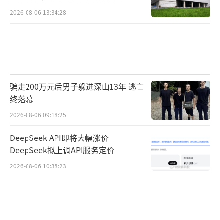
馏技术
浴露”“洗洁精”等生活用品。
2026-08-06 13:34:28
飞行检查组进一步深入检查，发现该药店
通过“低价采购+高价销售+代金券返利购买生
活用品”等方式，利用高额返利诱导参保人消
费，涉嫌串换套取医保基金。如“补中益气
骗走200万元后男子躲进深山13年 逃亡
片”，采购价22元/盒，售价238元/盒，买一盒
终落幕
赠送200元代金券；“大枣”（属中药饮片），
2026-08-06 09:18:25
采购价格7.62-8.73元/罐，该店却以“68元/
DeepSeek API即将大幅涨价
罐”或“99元/2罐”等高价售出，同时返赠代
DeepSeek拟上调API服务定价
金券。参保人班*准，于2025年1月至2026年5
2026-08-06 10:38:23
月期间在该药店累计使用医保个人账户购
买“补中益气片”“大枣”等共计11533元，进
价合计仅926.08元，进价与销售价相差巨大，