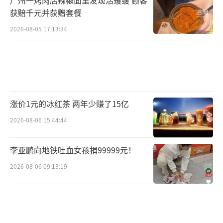
治区贺州市八步桂康药店第二分店进行突击检
获赔千元并获赠套餐
查时发现，位于一楼的该药店与二楼贺州桂康
2026-08-05 17:13:34
中医诊所有限公司（非医保定点）为同一实际
控制人经营，共用收银台及同一台电脑进行结
算。参保人在一楼药店刷医保个人账户后，不
取走药品，将刷的个人账户金额存到桂康中医
诊所的充值账户上，后续在诊所进行推拿、理
涨价1元的冰红茶 两年少赚了15亿
疗及购买药品等。如参保人覃*兰于4月26日在
2026-08-06 15:44:44
该药店刷医保个人账户购买多种中药，未取走
李亚鹏向地铁吐血女孩捐99999元！
中药，药店将个账金额转至桂康中医诊所的充
值系统，此违规行为在店内当日监控视频中也
2026-08-06 09:13:19
得到印证。同时检查组电话联系在该药店医保
结算金额较大的其他参保人，也发现存在同样
情况。广西壮族自治区贺州市八步桂康药店第