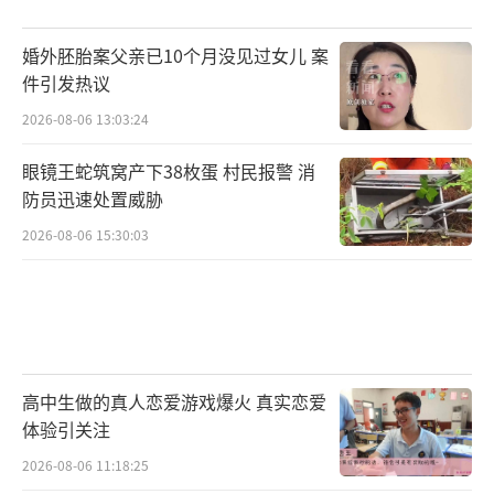
二分店的行为涉嫌空刷医保个人账户套取医保
基金，目前已移交当地医保部门进一步深入核
婚外胚胎案父亲已10个月没见过女儿 案
件引发热议
查处置。
2026-08-06 13:03:24
维护医保基金安全是全社会的共同责任。
眼镜王蛇筑窝产下38枚蛋 村民报警 消
医保部门郑重提醒广大定点零售药店，通过倒
防员迅速处置威胁
卖“回流药”、空刷、串换、骗取或套取医保
2026-08-06 15:30:03
基金，均是违反医疗保障相关法律法规的违法
行为。大数据时代，任何违法违规行为都无处
遁形。各定点药店应以案为鉴，严格依法合规
经营，坚决杜绝任何形式的医保基金滥用行
为。同时，也提醒广大参保人，自觉规范就医
高中生做的真人恋爱游戏爆火 真实恋爱
购药行为，合规使用医保基金。如发现社会保
体验引关注
障卡遗失或被盗刷，请立即向公安部门报案，
2026-08-06 11:18:25