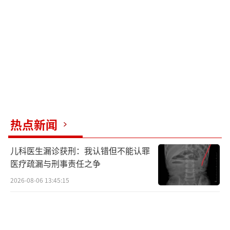
存数据应对检查，在夜间自行修改了系统中出
库记录。青海省西宁市新绿洲医药连锁有限公
司祥瑞大药房的行为涉嫌倒卖“回流药”骗取
医保基金，已移交当地医保部门进一步深入核
查处置。
案例二：一盒药品“卖”两回，没有票据
必有“鬼”
热点新闻
青海省西宁市万益药业连锁有限公司第八
儿科医生漏诊获刑：我认错但不能认罪
药店销售“回流药”案
医疗疏漏与刑事责任之争
2026-08-06 13:45:15
国家医保局大数据筛查发现，同一盒“非
洛地平缓释片”在西宁市不同药店、不同时间
存在两次结算记录。首次为2026年2月24日由