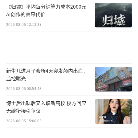
如发现“回流药”相关线索，请主动提交医保
《归墟》平均每分钟算力成本2000元
等相关部门，切实维护自身合法权益，共同守
AI创作的高昂代价
护医保基金安全。
（责任编辑：0882）
2026-08-06 12:13:37
新生儿进月子会所4天突发颅内出血，
监控曝光
2026-08-06 08:54:43
博士后出轨后又入职新高校 校方回应
无缝衔接引争议
2026-08-05 15:00:03