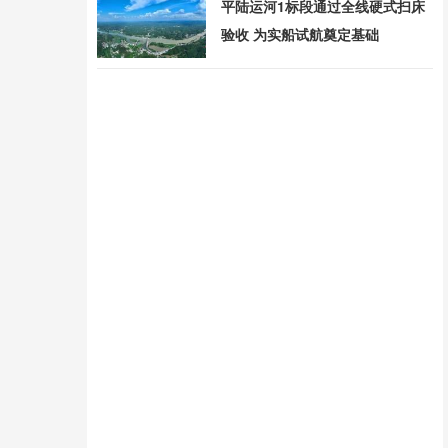
平陆运河1标段通过全线硬式扫床
验收 为实船试航奠定基础