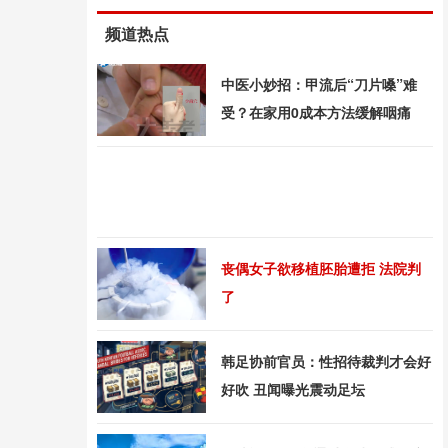
频道热点
中医小妙招：甲流后“刀片嗓”难
受？在家用0成本方法缓解咽痛
丧偶女子欲移植胚胎遭拒 法院判
了
韩足协前官员：性招待裁判才会好
好吹 丑闻曝光震动足坛