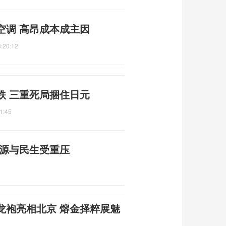
空调 高昂成本成主因
:20:12
跌 三重死局捆住日元
1:45
能源与民生受重压
龙袍亮相北京 熔金择粹展魅