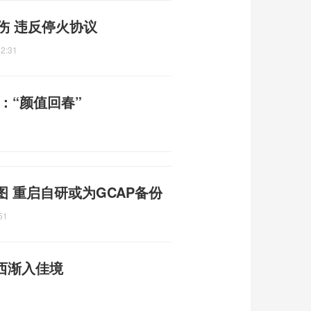
伤 违反停火协议
32:31
：“颜值回春”
图 重启自研或为GCAP备份
51
巴西渐入佳境