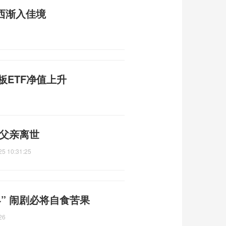
巴西渐入佳境
板ETF净值上升
时父亲离世
25 10:31:25
” 闹剧必将自食苦果
26