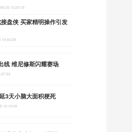
06-25 10:25:19
成接盘侠 买家精明操作引发
 10:40:29
出线 维尼修斯闪耀赛场
:27:53
拖延3天小脑大面积梗死
5 10:19:09