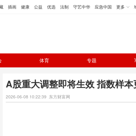
藏
插画
健康
公益
优选
法制
守艺中华
应急中国
更多
会
体育
专题
A股重大调整即将生效 指数样本
2026-06-08 10:22:39
东方财富网