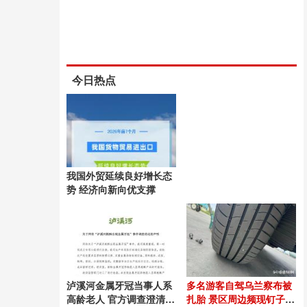
今日热点
我国外贸延续良好增长态
势 经济向新向优支撑
泸溪河金属牙冠当事人系
多名游客自驾乌兰察布被
高龄老人 官方调查澄清真
扎胎 景区周边频现钉子陷