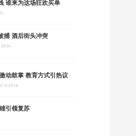
钱 谁来为这场狂欢买单
:51
被捕 酒后街头冲突
:29:34
激动鼓掌 教育方式引热议
5 10:33:18
双雄引领复苏