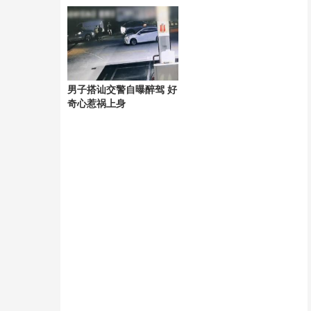
相
阱
男子搭讪交警自曝醉驾 好
奇心惹祸上身