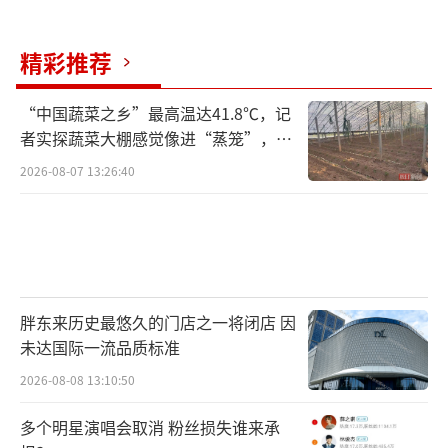
精彩推荐
“中国蔬菜之乡”最高温达41.8℃，记
者实探蔬菜大棚感觉像进“蒸笼”，有
村民称只能凌晨两点起来干活
2026-08-07 13:26:40
胖东来历史最悠久的门店之一将闭店 因
未达国际一流品质标准
2026-08-08 13:10:50
多个明星演唱会取消 粉丝损失谁来承