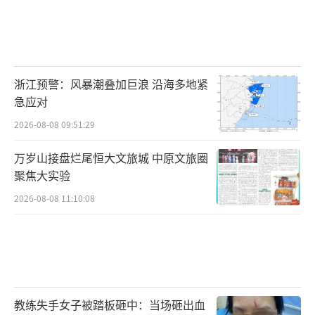
浙江预警：风暴潮叠加巨浪 沿海多地紧
急应对
2026-08-08 09:51:29
万岁山接盘烂尾恒大文旅城 中原文旅圈
聚焦大实验
2026-08-08 11:10:08
教练失手女子被踏板砸中：当场砸出血