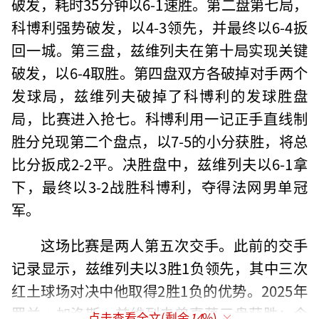
破发，耗时35分钟以6-1速胜。第二盘第七局，
科博利强势破发，以4-3领先，并最终以6-4扳
回一城。第三盘，兹维列夫在第十局实现关键
破发，以6-4取胜。第四盘双方各破掉对手两个
发球局，兹维列夫破掉了科博利的发球胜盘
局，比赛进入抢七。科博利用一记正手直线制
胜分兑现第二个盘点，以7-5的小分获胜，将总
比分扳成2-2平。决胜盘中，兹维列夫以6-1拿
下，最终以3-2战胜科博利，夺得法网男单冠
军。
这场比赛是两人第五次交手。此前的交手
记录显示，兹维列夫以3胜1负领先，其中三次
红土球场对决中他取得2胜1负的优势。2025年
罗兰·加洛斯，兹维列夫曾直落三盘获胜；今
点击查看全文(剩余
14
%)