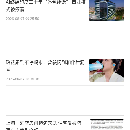
AI终结印度三十年“外包神话” 商业模
式被颠覆
2026-08-07 09:25:50
玲花累到不停喝水，曾毅闲到和伴舞猜
拳
2026-08-07 10:29:30
上海一酒店房间爬满床虱 住客反被怼