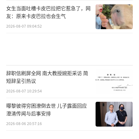
女生当面吐槽卡皮巴拉把它惹急了，网
友：原来卡皮巴拉也会生气
2026-08-07 09:04:52
辞职信刷屏全网 南大教授婉拒采访 简
短辞呈引热议
2026-08-07 10:29:54
曝黎彼得穷困潦倒去世 儿子露面回应
澄清传闻与后事安排
2026-08-06 20:57:16