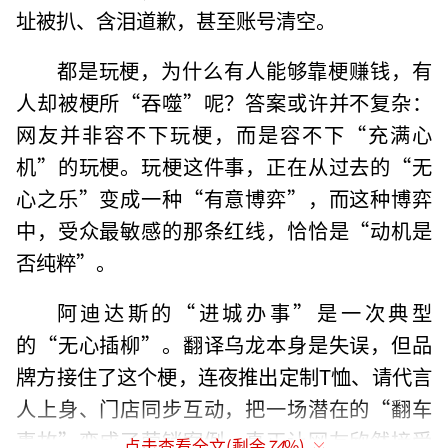
址被扒、含泪道歉，甚至账号清空。
都是玩梗，为什么有人能够靠梗赚钱，有
人却被梗所“吞噬”呢？答案或许并不复杂：
网友并非容不下玩梗，而是容不下“充满心
机”的玩梗。玩梗这件事，正在从过去的“无
心之乐”变成一种“有意博弈”，而这种博弈
中，受众最敏感的那条红线，恰恰是“动机是
否纯粹”。
阿迪达斯的“进城办事”是一次典型
的“无心插柳”。翻译乌龙本身是失误，但品
牌方接住了这个梗，连夜推出定制T恤、请代言
人上身、门店同步互动，把一场潜在的“翻车
事故”变成了营销案例。真正让网友欣然接受
点击查看全文(剩余
74
%)