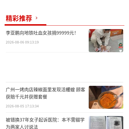
货，不藏着掖着，不假装感动。
精彩推荐
玩梗可以有商业目的，但不能只有商业目
的；玩梗可以表达情绪，但不能伪造情绪。互
李亚鹏向地铁吐血女孩捐99999元！
联网不缺玩梗的人，缺的是那些愿意真心实意
2026-08-06 09:13:19
地玩，而不是把梗当成跳板的人。你“一心一
意”，观众自然“会心一笑”；你“三心二
意”，网络自有“回旋镖”等着你。只不过在
这条法则之上，人们或许还应为那些在流量浪
潮中试错、跌倒的普通人，留一份审视之后的
广州一烤肉店辣椒面里发现活蠼螋 顾客
克制与余地。
获赔千元并获赠套餐
（责任编辑：zx0001）
2026-08-05 17:13:34
被错换37年女子起诉医院：本不需辍学
为两家人讨说法