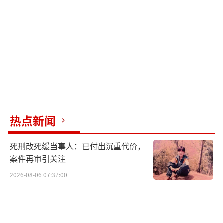
市会员店的消费体验。这种刻意的拔高，让许
多人感到被冒犯——不是不能逛山姆，而是不必
把逛山姆说成一场改命。更致命的是“重
复”和套路。后续信息显示，这位宝妈此前还
曾以相似模式拍摄过星巴克、蜜雪冰城等多
个“蹭热度”视频，公众的情绪迅速由质疑转
为反感。
热点新闻
“托举”这个充满情感分量的词，被当成
流量密码，机械地套用在各类消费场所，玩梗
死刑改死缓当事人：已付出沉重代价，
就成了彻头彻尾的工具和套路。网友对“暴力
案件再审引关注
起号”“人造焦虑”早已高度敏感，正因如
2026-08-06 07:37:00
此，大家格外珍惜那些还能单纯用来“哈哈一
笑”的自留地。