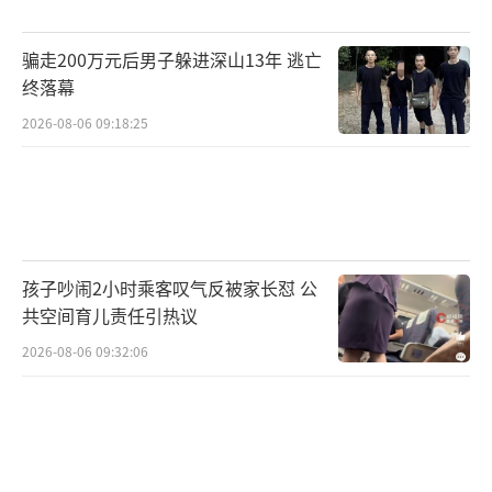
这也解释了那个看似不公平的现象：为什
么品牌可以玩梗，而普通人很难？因为品牌玩
骗走200万元后男子躲进深山13年 逃亡
梗，更多是“放下身段”；素人玩梗，一旦被
终落幕
察觉有“起号”动机，就会被质疑“用心不
2026-08-06 09:18:25
纯”。一般而言，品牌没有太多“涨粉焦
虑”，它的动机是清晰的商业行为，受众不必
怀疑它是否在“假装感动”。而一个普通人对
着镜头说出“这就是托举的意义”时，受众会
孩子吵闹2小时乘客叹气反被家长怼 公
本能地问一句：你是真的这么想，还是只是想
共空间育儿责任引热议
火？
2026-08-06 09:32:06
所以，“山姆妈妈”的翻车，不是因为她
不懂梗，而是因为她的梗里藏了太多“梗外之
意”。而阿迪达斯玩梗的成功，是因为它玩
得“一心一意”——接梗就是接梗，卖货就是卖