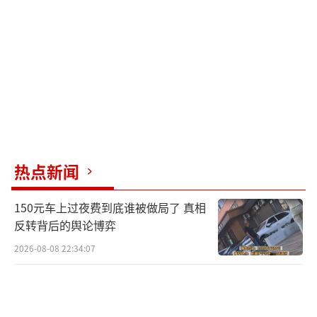
人认为规则面前人人平等。相比之下，男队的
选拔方式则较为宽松，由教练组集体研讨推荐
产生最后一个名额。
目前，国乒女队的配置是两老带三新。孙
颖莎和王曼昱负责稳住基本盘，而蒯曼、陈熠
和范姝涵这三个年轻选手将在亚运会上面对日
韩强敌的冲击。这不仅是一次参赛，更是一次
热点新闻
新老交替的过程。
150元车上过夜费到底谁被做局了 真相
接下来，女队将开始亚运专项训练，磨合
反转背后的舆论博弈
技战术并尝试双打配对。球迷们最关心的是这
2026-08-08 22:34:07
五人组合能否在客场顶住压力。至于王艺迪和
陈幸同，虽然无缘亚运，但她们仍将是国乒在
其他国际比赛中的主力。
（责任编辑：zx0001）