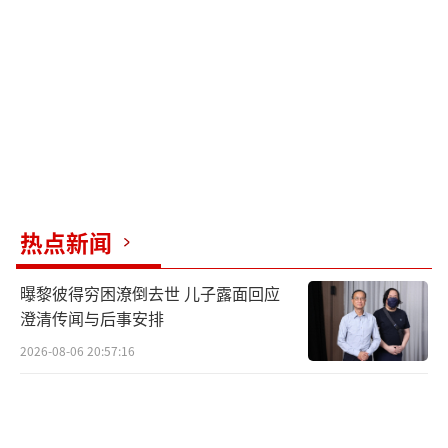
热点新闻
曝黎彼得穷困潦倒去世 儿子露面回应
澄清传闻与后事安排
2026-08-06 20:57:16