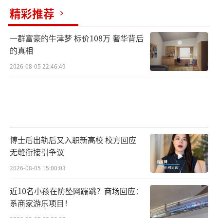
向当事人道歉。节目组的回应网友似乎并不买
精彩推荐
账，只能说希望得到进一步调查。
一群富豪的牛津梦 标价108万 奢华背后
的真相
（责任编辑：zx0001）
2026-08-05 22:46:49
博士后出轨后又入职新高校 校方回应
无缝衔接引争议
2026-08-05 15:00:03
近10名小孩在防坠网蹦跳？商场回应：
系商家游乐项目！