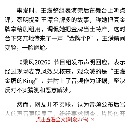
事发时，王濛整组表演完后在舞台上听点
评，蔡明提到王濛金牌多的故事，称她把真金
牌拿给剧组用，调侃她把金牌当土特产。这时
台下突兀地传来了一声“金牌个P”，王濛瞬间
变脸，一脸尴尬。
《乘风2026》节目组发布声明回应，表示
经过现场麦克风效果核查，观众喊的是“王濛
金牌的King”，并附上了音频作为证据，坚决
反对不实猜测和恶意解读。
然而，网友并不买账，认为音频公布后骂
人的声音更明显了，纷纷要求彻查。片段传开
点击查看全文(剩余
71
%)
后，不少网友都想揪出“罪魁祸首”。但有一