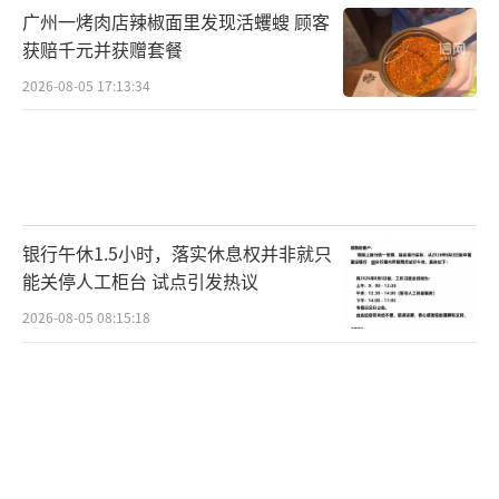
报进度，有的称相关部门回应表示收到大量举
广州一烤肉店辣椒面里发现活蠼螋 顾客
报投诉，会核实且反馈具体情况，还有的直接
获赔千元并获赠套餐
晒出相关部门回复已经受理的短信截图，可见
2026-08-05 17:13:34
此事正在被严肃调查中。
《浪姐》一直被说是换了壳的选秀节目，
在直播竞演的情况下，选秀味变得更加浓厚，
粉丝间的对立攻击更加严重。但王濛不仅是参
银行午休1.5小时，落实休息权并非就只
能关停人工柜台 试点引发热议
加《浪姐》的姐姐，也是一名运动员，吐槽她
的表演水平和抨击她的职业荣誉是两码事。此
2026-08-05 08:15:18
前攻击陈梦的网友就被刑拘了，辱骂王濛的事
件若属实也有这一遭。
目前，湖南电视台、节目组、节目赞助商
等都被网友点名，要求他们严肃处理此事，并