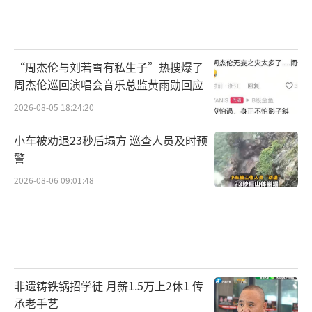
“周杰伦与刘若雪有私生子”热搜爆了
周杰伦巡回演唱会音乐总监黄雨勋回应
2026-08-05 18:24:20
小车被劝退23秒后塌方 巡查人员及时预
警
2026-08-06 09:01:48
非遗铸铁锅招学徒 月薪1.5万上2休1 传
承老手艺