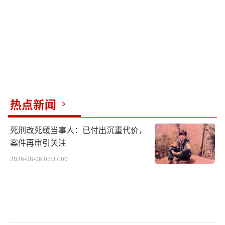
基本都在重复刷浪姐观众喊的是“金牌的Kin
g”而不是“金牌是个P”。但在网友看来这只
是节目组迂回的洗白手段，认为如果不是辱骂
那节目组为何心虚到又是消音又是删除画面，
吐槽节目组浑水摸鱼，捂嘴无耻。
在中文逻辑里，“金牌的King”这句话本
热点新闻
身并不成立。即便应援物上有“King”的标
语，但形容奖牌通常并不会用“King”。体育
死刑改死缓当事人：已付出沉重代价，
圈一般对厉害运动员的称呼是“goat”，经常
案件再审引关注
形容王濛的也是短道速滑届的goat。
2026-08-06 07:37:00
许多网友看到王濛的遭遇纷纷自发举报，
要求湖南卫视及相关部门严肃处理问题，不要
为了节目热度无下限。已经有多位网友反馈举