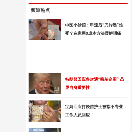
频道热点
中医小妙招：甲流后“刀片嗓”难
受？在家用0成本方法缓解咽痛
特朗普回应多次遇“暗杀企图” 凸
显自身重要性
宝妈回应打疫苗护士被指不专业，
工作人员回应！