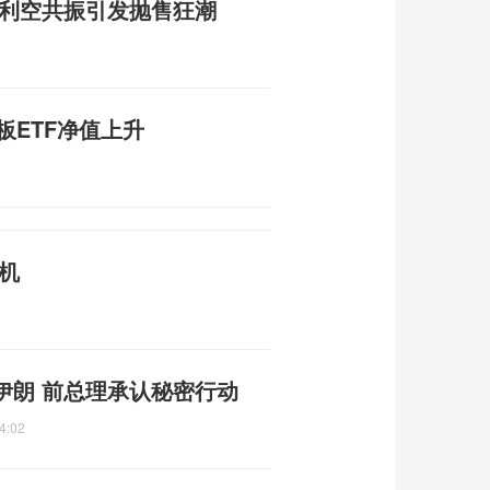
重利空共振引发抛售狂潮
板ETF净值上升
机
伊朗 前总理承认秘密行动
4:02