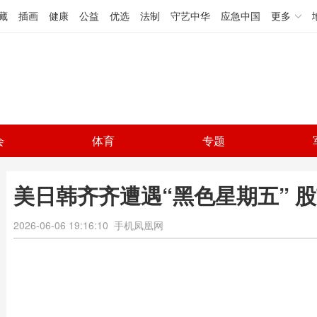
藏
插画
健康
公益
优选
法制
守艺中华
应急中国
更多
会
体育
专题
美日韩齐齐遭遇“黑色星期五” 
2026-06-06 19:16:10
手机凤凰网