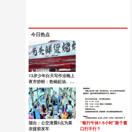
今日热点
13岁少年白天写作业晚上
夜市炒粉：热锅起油、打
蛋加料……
烟台：公交清晨5点为菜
“银行午休1.5小时”留个窗
农提前发车
口行不行？