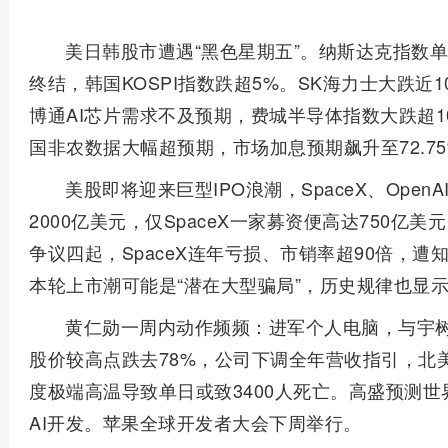
美日韩股市遭遇“黑色星期五”。纳斯达克指数单
终结，韩国KOSPI指数跌超5%。SK海力士大跌
博通AI芯片需求不及预期，费城半导体指数大跌超1
国非农数据大幅超预期，市场加息预期飙升至72.75
美股即将迎来巨型IPO浪潮，SpaceX、OpenA
2000亿美元，仅SpaceX一家募资便高达750亿
争议四起，SpaceX连年亏损、市销率超90倍，遭
本轮上市潮可能是“潜在大型骗局”，历史规律也显示
黄仁勋一周内动作频频：进军个人电脑，与宇树科
股价较高点跌去78%，公司下调全年营收指引，北
度极端高温导致单日或致3400人死亡。高盛预测世界杯
AI开发。苹果全球开发者大会下周举行。