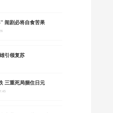
” 闹剧必将自食苦果
26
双雄引领复苏
跌 三重死局捆住日元
1:45