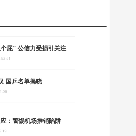
个屁” 公信力受损引关注
:52:51
双 国乒名单揭晓
1:06
回应：警惕机场推销陷阱
9:19