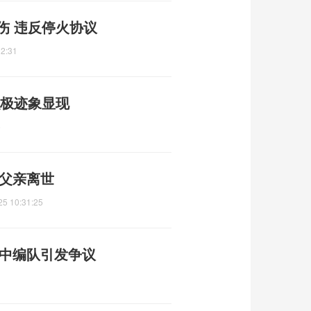
伤 违反停火协议
32:31
积极迹象显现
6
时父亲离世
25 10:31:25
空中编队引发争议