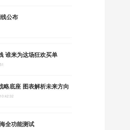
制线公布
钱 谁来为这场狂欢买单
:51
战略底座 图表解析未来方向
10:42:32
南海全功能测试