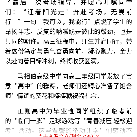
了最后一次考场指导，并暖心叮嘱同学
们：“迎着阳光走！奔赴考场，无畏前
行！”一句“我可以，我能行”点燃了学生的
昂扬斗志。反复的呐喊既是彼此的鼓劲，也是
共同的期许。高三征程中，师生并肩同行，带
着这份笃定与勇气奋勇向前，凝心聚力，全力
以赴向着目标冲刺，终将收获圆满。
马相伯高级中学向高三年级同学发放了寓
意“高中”的糕粽，老师们还精心准备了饱含
师生情谊的葵花和棒棒糖祝福礼盒。
正则高中为毕业班同学组织了临考前
的“临门一脚”足球游戏等“青春减压 轻松迎
考”活动。这些温馨的举动让学生们感动不
点击查看全文(剩余
20
%)