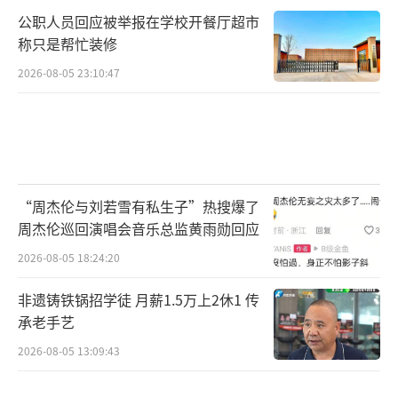
公职人员回应被举报在学校开餐厅超市
称只是帮忙装修
2026-08-05 23:10:47
“周杰伦与刘若雪有私生子”热搜爆了
周杰伦巡回演唱会音乐总监黄雨勋回应
2026-08-05 18:24:20
非遗铸铁锅招学徒 月薪1.5万上2休1 传
承老手艺
2026-08-05 13:09:43