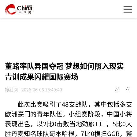
董路率队异国夺冠 梦想如何照入现实
青训成果闪耀国际赛场
搜狐网
2026-06-06 16:49:40
此次比赛吸引了48支战队，其中包括多支
欧洲豪门的青年队伍。小组赛阶段，中国小将
表现出色，以2比0击败当地劲旅TTT，5比0大
胜丹麦知名球队哥本哈根，7比0横扫GGR，整