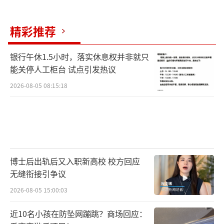
精彩推荐
银行午休1.5小时，落实休息权并非就只
能关停人工柜台 试点引发热议
2026-08-05 08:15:18
博士后出轨后又入职新高校 校方回应
无缝衔接引争议
2026-08-05 15:00:03
近10名小孩在防坠网蹦跳？商场回应：