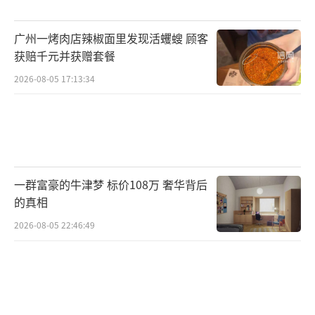
广州一烤肉店辣椒面里发现活蠼螋 顾客
获赔千元并获赠套餐
2026-08-05 17:13:34
一群富豪的牛津梦 标价108万 奢华背后
的真相
2026-08-05 22:46:49