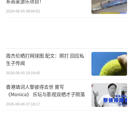
系商家游乐项目！
2026-08-05 08:00:02
周杰伦晒打网球图 配文：照打 回应私
生子传闻
2026-08-05 19:19:45
香港填词人黎彼得去世 曾写
《Monica》 乐坛与影视双栖才子陨落
2026-08-06 07:18:17