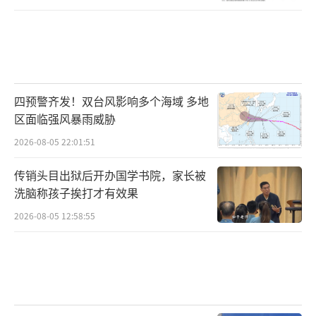
四预警齐发！双台风影响多个海域 多地
区面临强风暴雨威胁
2026-08-05 22:01:51
传销头目出狱后开办国学书院，家长被
洗脑称孩子挨打才有效果
2026-08-05 12:58:55