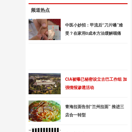
频道热点
中医小妙招：甲流后“刀片嗓”难
受？在家用0成本方法缓解咽痛
CIA被曝已秘密设立古巴工作组 加
强情报渗透活动
青海拉面告别“兰州拉面” 推进三
店合一转型