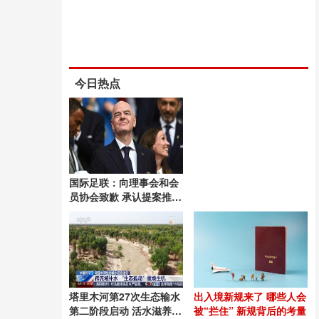
今日热点
国际足联：向理事会和会
员协会致歉 承认提案推进
失误
塔里木河第27次生态输水
出入境新规来了 哪些人会
第二阶段启动 活水滋养绿
被“拦住” 新规背后的考量