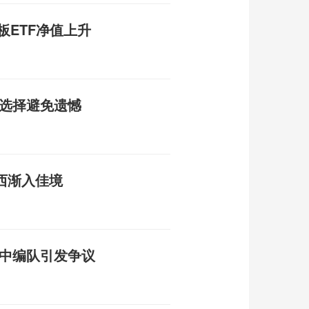
板ETF净值上升
性选择避免遗憾
巴西渐入佳境
空中编队引发争议