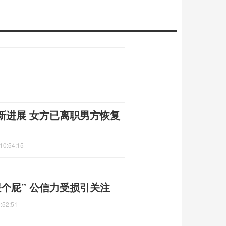
新进展 女方已离职男方恢复
10:54:15
个屁” 公信力受损引关注
:52:51