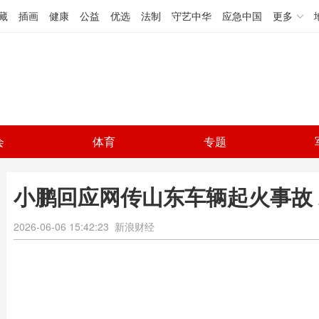
藏
插画
健康
公益
优选
法制
守艺中华
应急中国
更多
会
体育
专题
小鹏回应网传山东车辆起火事故
2026-06-06 15:42:23
新浪财经