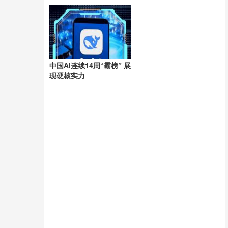
洲
中国AI连续14周“霸榜” 展
现硬核实力