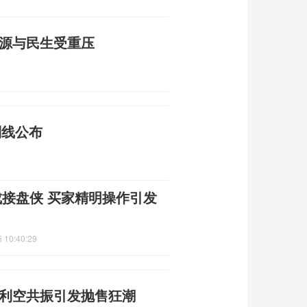
能源与民生受重压
制线公布
成接盘侠 买家精明操作引发
 10:40:29
重利空共振引发抛售狂潮