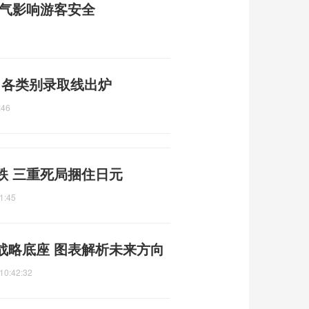
天气影响游客安全
布 各类别录取线出炉
:46
跌 三重死局捆住日元
1:45
战略底座 图表解析未来方向
10:42:32