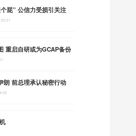
个屁” 公信力受损引关注
:52:51
图 重启自研或为GCAP备份
51
伊朗 前总理承认秘密行动
4:02
机