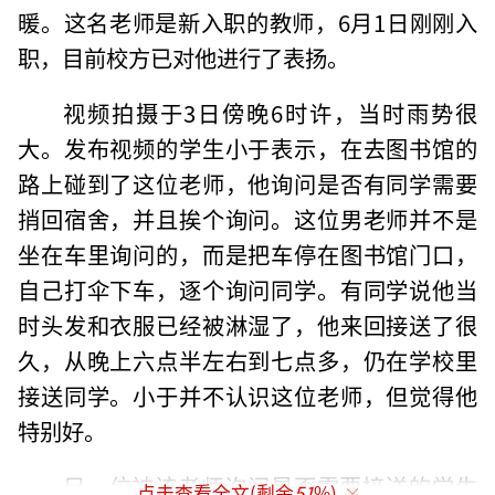
暖。这名老师是新入职的教师，6月1日刚刚入
职，目前校方已对他进行了表扬。
视频拍摄于3日傍晚6时许，当时雨势很
大。发布视频的学生小于表示，在去图书馆的
路上碰到了这位老师，他询问是否有同学需要
捎回宿舍，并且挨个询问。这位男老师并不是
坐在车里询问的，而是把车停在图书馆门口，
自己打伞下车，逐个询问同学。有同学说他当
时头发和衣服已经被淋湿了，他来回接送了很
久，从晚上六点半左右到七点多，仍在学校里
接送同学。小于并不认识这位老师，但觉得他
特别好。
另一位被该老师询问是否需要接送的学生
点击查看全文(剩余
51
%)