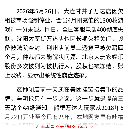
2026年5月26日，大连甘井子万达店因欠
租被商场强制停业，会员4月刚充值的1300枚游
戏币一分未退。同日，全国客服电话400彻底失
联，沈阳太原街万达店也因长期欠租关门，设
备被法院查封。荆州店前员工透露已被欠薪四
个月，仲裁都未能解决问题。北京大玩家娱乐
股份多次被列为被执行人，股权也被冻结，账
上没钱，显示出系统性崩盘迹象。
这种闭店前一天还在美团挂链接卖币的品
牌，与明抢只有一步之遥。这一步就是提前三
天贴个A4纸通知。鹤壁万达大玩家从2018年6
月22日开业至今已有八年，本地网友早有吐槽
半台机器坏了不修，现在不过是跟随全国撤店
点击查看全文(剩余
47
%)