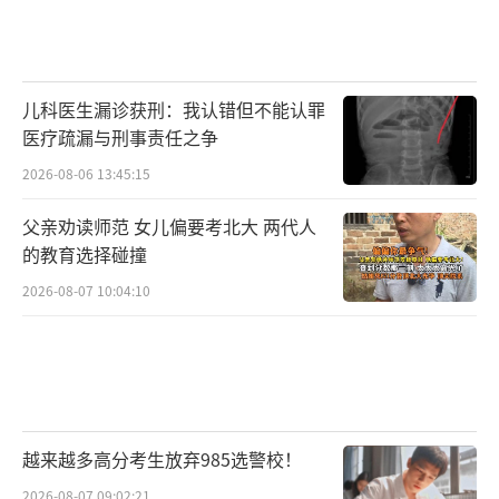
儿科医生漏诊获刑：我认错但不能认罪
医疗疏漏与刑事责任之争
2026-08-06 13:45:15
父亲劝读师范 女儿偏要考北大 两代人
的教育选择碰撞
2026-08-07 10:04:10
越来越多高分考生放弃985选警校！
2026-08-07 09:02:21