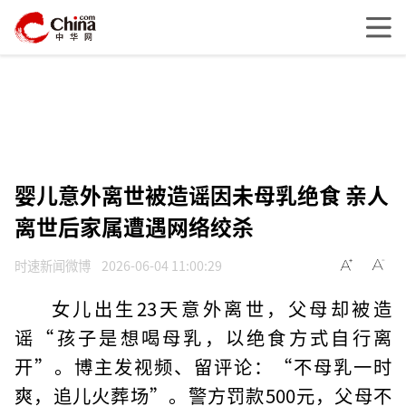
婴儿意外离世被造谣因未母乳绝食 亲人
离世后家属遭遇网络绞杀
时速新闻微博
2026-06-04 11:00:29
女儿出生23天意外离世，父母却被造
谣“孩子是想喝母乳，以绝食方式自行离
开”。博主发视频、留评论：“不母乳一时
爽，追儿火葬场”。警方罚款500元，父母不