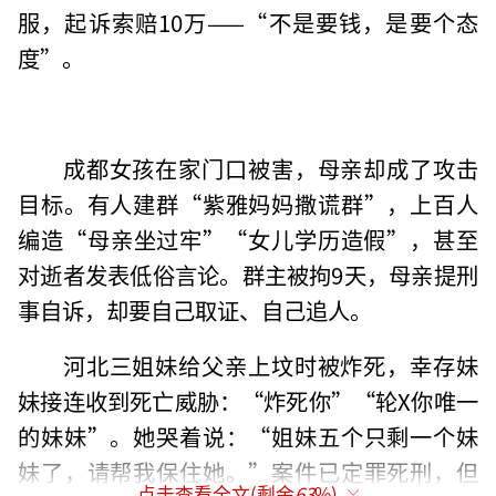
服，起诉索赔10万——“不是要钱，是要个态
度”。
成都女孩在家门口被害，母亲却成了攻击
目标。有人建群“紫雅妈妈撒谎群”，上百人
编造“母亲坐过牢”“女儿学历造假”，甚至
对逝者发表低俗言论。群主被拘9天，母亲提刑
事自诉，却要自己取证、自己追人。
河北三姐妹给父亲上坟时被炸死，幸存妹
妹接连收到死亡威胁：“炸死你”“轮X你唯一
的妹妹”。她哭着说：“姐妹五个只剩一个妹
妹了，请帮我保住她。”案件已定罪死刑，但
点击查看全文(剩余
63
%)