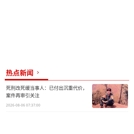
年至2007年，张某收取宝豫煤炭运销有限公司
代理费3000余万元；张某借给案外公司500余
万元债权；张某曾自己炒股亏了六七千万元。
张某则表示，王某离婚时取得的财产另
有：河南省郑州市二七区某小区一室房屋；北
京市宣武区广安门大街某小区一房屋；案外人
吴某的400万元债权；王某名下汇丰银行理财产
热点新闻
品5416409元，汇丰银行信托基金2013778元；
王某个人名下汇丰银行单位信托基金250万港
死刑改死缓当事人：已付出沉重代价，
元；王某名下某银行存款，根据流水显示2007
案件再审引关注
年8月16日至2008年12月31日该账户内流水316
2026-08-06 07:37:00
0万元，其中2750万元从王某股票账户中转出。
王某一直在铁路系统及国企工作，2016年