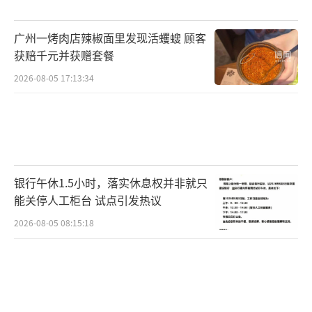
在国电集团办理退休，级别为副厅级。张某原
来是某局民警，2005至2006年期间调到上海某
广州一烤肉店辣椒面里发现活蠼螋 顾客
局工作，调到上海后就没上过班，目前已退
获赔千元并获赠套餐
休。法院审查后认为，王某和张某在离婚前为
2026-08-05 17:13:34
国企单位及国家机关单位工作人员，两人在本
案中所涉财产及相互提及的财产数额特别巨
大，明显与两人的收入情况不符，且双方均无
合理说明。因本案涉嫌犯罪，应移送公安机关
银行午休1.5小时，落实休息权并非就只
处理，同时将相关线索移交纪检监察机关。据
能关停人工柜台 试点引发热议
此，法院裁定驳回原告王某的起诉。
（责任编辑：0
2026-08-05 08:15:18
882）