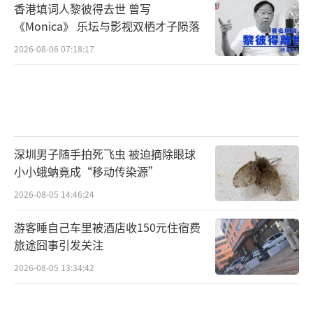
香港填词人黎彼得去世 曾写
《Monica》 乐坛与影视双栖才子陨落
2026-08-06 07:18:17
深圳男子随手拍死飞虫 被迫摘除眼球
小小蛾蚋竟成“移动传染源”
2026-08-05 14:46:24
游客睡自己车里被酒店收150元住宿费
旅途囧事引发关注
2026-08-05 13:34:42