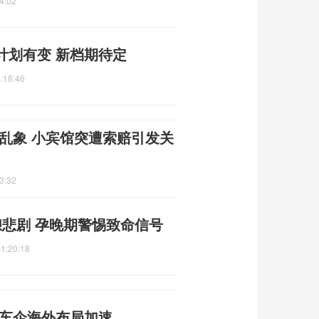
4:02
计划有变 新档期待定
:18:46
场乱象 小宾馆突遭索赔引发关
3:32
酿悲剧 孕晚期警惕致命信号
1:20:18
国车企海外布局加速