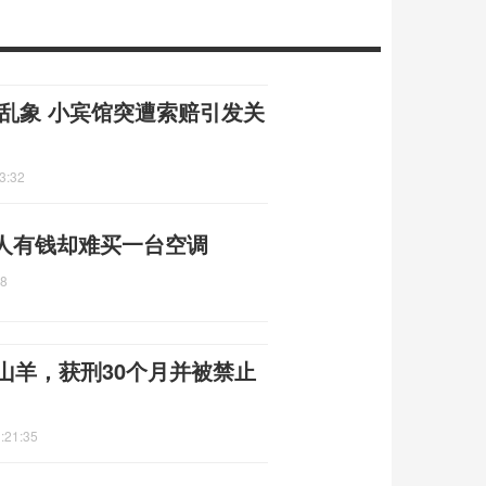
场乱象 小宾馆突遭索赔引发关
3:32
度人有钱却难买一台空调
58
山羊，获刑30个月并被禁止
:21:35