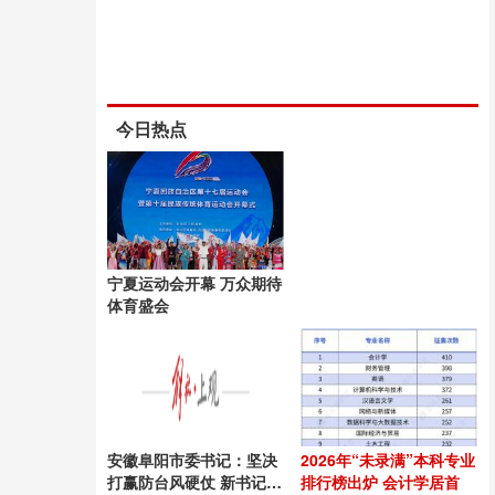
今日热点
宁夏运动会开幕 万众期待
体育盛会
安徽阜阳市委书记：坚决
2026年“未录满”本科专业
打赢防台风硬仗 新书记上
排行榜出炉 会计学居首