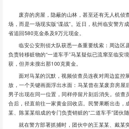
废弃的房屋，隐蔽的山林，甚至还有无人机侦
场，而是一场现实版“谍战”。近日，杭州临安警方
省追回580克金条及9万元现金。
临安公安刑侦大队获悉一条重要线索：周边区县
负责转移赃物的“一道车手”马某疑似已流窜至临安
获，但并未搜出那100克黄金。
面对马某的沉默，视频侦查员连夜对周边监控展
放，一个关键画面浮出水面：马某曾在某废弃房屋
男子出现在同一位置，同样停留片刻后消失。侦查
合后，径直前往一家黄金回收店。民警果断出击，成
某、陈某某组成的专门负责销赃的“二道车手”团伙
就在警方部署抓捕时，团伙中的王某某、戴某