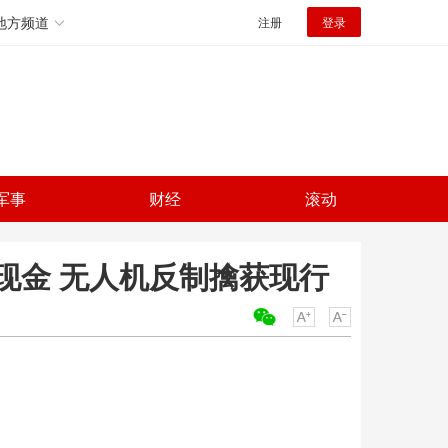
地方频道
注册
登录
军事
财经
滚动
现金 无人机反制擒获现行
关键词：