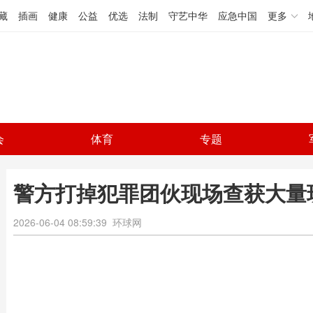
藏
插画
健康
公益
优选
法制
守艺中华
应急中国
更多
会
体育
专题
警方打掉犯罪团伙现场查获大量
2026-06-04 08:59:39
环球网