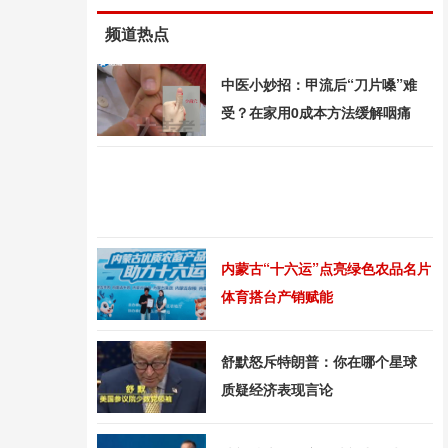
频道热点
中医小妙招：甲流后“刀片嗓”难
受？在家用0成本方法缓解咽痛
内蒙古“十六运”点亮绿色农品名片
体育搭台产销赋能
舒默怒斥特朗普：你在哪个星球
质疑经济表现言论