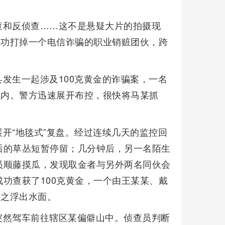
查和反侦查……这不是悬疑大片的拍摄现
成功打掉一个电信诈骗的职业销赃团伙，跨
发生一起涉及100克黄金的诈骗案，一名
境内。警方迅速展开布控，很快将马某抓
开“地毯式”复盘。经过连续几天的监控回
后的草丛短暂停留；几分钟后，另一名陌生
员顺藤摸瓜，发现取金者与另外两名同伙会
功查获了100克黄金，一个由王某某、戴
随之浮出水面。
突然驾车前往辖区某偏僻山中。侦查员判断