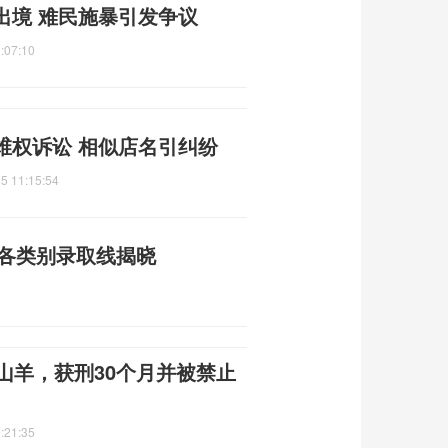
出境 难民施暴引发争议
:07:10
维权诉讼 相似店名引纠纷
5 11:15:54
：各类别录取线揭晓
山羊，获刑30个月并被禁止
:21:35