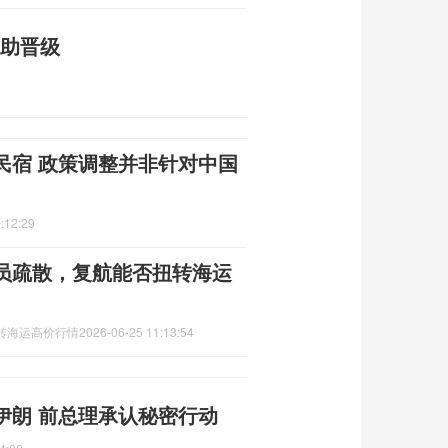
球助晋级
民宿 政策调整并非针对中国
:12:29
员疏散，复航能否扭转海运
转海运高价行情
2026-06-25 11:13:54
伊朗 前总理承认秘密行动