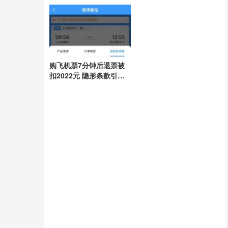
任引领抗灾
购飞机票7分钟后退票被
扣2022元 隐形条款引争
议