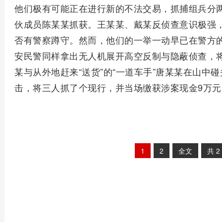
他们极有可能正在进行新的不法交易，抓捕组兵分
伙成员陈某某抓获。王某某、戴某反侦查意识极强
否有警察蹲守。然而，他们的一举一动早已在警方的
安民警同样拿出无人机展开高空反制与隐蔽侦查，
某与从外地赶来“送货”的“一道车手”唐某某在山中
击，将三人抓了个现行，并当场缴获涉案现金9万元
1
2
全文
共
2