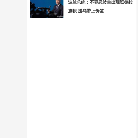
波兰总统：不容忍波兰出现班德拉
旗帜 援乌带上价签