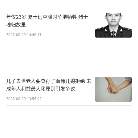
王凤的身份很多，荣誉也很多。但了解她
年仅23岁 夏士远空降时坠地牺牲 烈士
的人都知道，她始终有个朴素的信条——见不得
魂归故里
辛苦的人饿着肚子干活。
2026-08-09 14:46:17
午收还在继续，收割机的轰鸣声从唐垛湖
传到戴家湖。而几百盒热乎的饭菜，还在准时
送达那些沾满泥土的手中。
（责任编辑：0764）
儿子去世老人要查孙子血缘儿媳拒绝 未
成年人利益最大化原则引发争议
2026-08-09 13:56:02