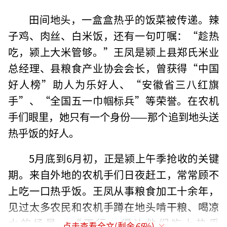
田间地头，一盒盒热乎的饭菜被传递。辣
子鸡、肉丝、白米饭，还有一句叮嘱：“趁热
吃，颍上大米管够。”王凤是颍上县郑氏米业
总经理、县粮食产业协会会长，曾获得“中国
好人榜”助人为乐好人、“安徽省三八红旗
手”、“全国五一巾帼标兵”等荣誉。在农机
手们眼里，她只有一个身份——那个追到地头送
热乎饭的好人。
5月底到6月初，正是颍上午季抢收的关键
期。来自外地的农机手们日夜赶工，常常顾不
上吃一口热乎饭。王凤从事粮食加工十余年，
见过太多农民和农机手蹲在地头啃干粮、喝凉
水的场景。“不行，得让他们吃上热乎
点击查看全文(剩余
65
%)