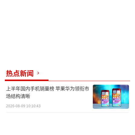
追到地头给我们送饭，还是这么好的菜。”另
一名农机手表示。戴家湖的田埂上，一位农机
手接过话茬：“顿顿不重样，吃完浑身是劲，
下午多割几十亩！”
农机手们蹲在地头，扒拉着热乎的饭菜，
汗水和笑容混在一起。有人掏出手机拍了张照
片，说要发到司机群里：“让大家都看看，颍
热点新闻
上有个好人叫王凤。”
上半年国内手机销量榜 苹果华为领衔市
有人问王凤，送饭要送到什么时候？她摆
场结构清晰
摆手，语气笃定：“农机手们什么时候抢收
2026-08-09 10:10:43
完，我什么时候停。他们不撤，我的食堂不
关。”这句话说得轻描淡写，却重得像地里的
麦穗，沉甸甸的。