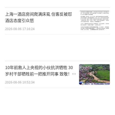
始影响孩子，特别是对冰棍冷饮毫无抵抗力的
孩子，脾胃功能更容易受到影响，引发腹痛、
上海一酒店房间爬满床虱 住客反被怼
便秘、口臭等一系列连锁反应。
酒店态度引众怒
2026-08-06 17:16:24
近年来，杭州市红十字会医院儿科做了许
多探索，在不断强化自身建设的基础上，也致
力于为保健科医生与基层医生赋能，将“五
健”理念转化为简单易行的运动指导及饮食搭
配，并让中医智慧在日常点滴中滋养孩子的健
10年前救人上央视的小伙抗洪牺牲 30
康成长。
岁村干部牺牲前一把推开同事 致敬！送
别！
2026-08-06 10:52:34
（责任编辑：0764）