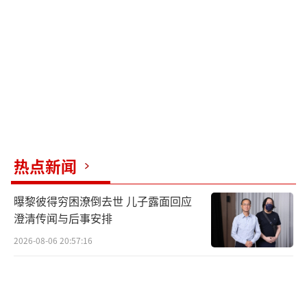
当“放养”，给孩子更多探索空间和表达机
会，才是智慧的爱。
应对儿童青少年健康成长道路上的各种挑
战时，中医药也能发挥独特作用。国家中医优
势专科带头人、浙江省名中医邵征洋提到，中
医“治未病”理念与“五健”促进行动高度契
合——未病先防、既病防变、瘥后防复。通过细
热点新闻
致的体质辨识后，可以采用推拿、捏脊、穴位
曝黎彼得穷困潦倒去世 儿子露面回应
敷贴、食疗等绿色方式，在疾病发生前进行精
澄清传闻与后事安排
准干预。许多孩子在夏天会出现食欲不振、睡
2026-08-06 20:57:16
眠不佳、脾气暴躁等情况，这并非简单的天热
所致。中医认为“小儿脾常不足”，儿童胃肠
功能发育尚不完善。随着天气渐热，湿气也开