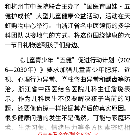
和杭州市中医院联合主办了“国医育国娃・五
健护成长”大型儿童健康公益活动，活动在天
虹购物中心举行。由浙江省名中医领衔的多学
科团队以接地气的方式，将这份围绕健康的六
一节日礼物送到孩子们身边。
《儿童青少年“五健”促进行动计划（202
6—2030年）》要求加强儿童青少年肥胖、近
视、心理行为异常、脊柱弯曲异常和龋齿等防
治。浙江省中西医结合医院儿科主任詹璐表
示，作为儿科医生不仅要解决孩子当前的问
题，还要像侦探一样挖掘其背后的真实原因。
很多健康问题的发生不是偶然，可能与家庭环
境、生活习惯、情绪压力等多方因素密切相
点击查看全文(剩余
67
%)