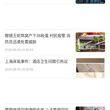
眼镜王蛇筑窝产下38枚蛋 村民报警 消
防员迅速处置威胁
2026-08-06 15:30:03
上海床虱事件：酒店卫生问题引热议
2026-08-06 18:30:09
曝黎彼得穷困潦倒去世 儿子露面回应