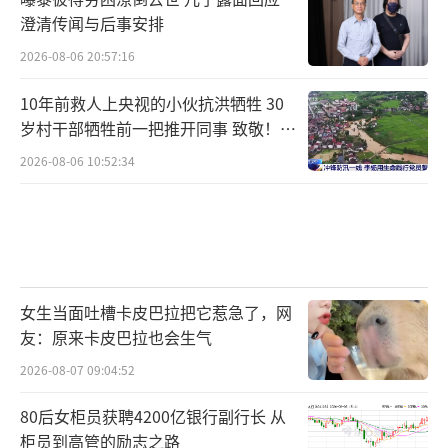
澄清传闻与后事安排
2026-08-06 20:57:16
10年前救人上央视的小伙抗洪牺牲 30
岁村干部牺牲前一把推开同事 致敬！送
别！
2026-08-06 10:52:34
女生当面吐槽卡皮巴拉把它惹急了，网
友：原来卡皮巴拉也会生气
2026-08-07 09:04:52
80后女柜员获聘4200亿银行副行长 从
柜员到高管的励志之路