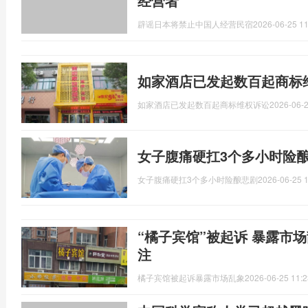
经营者
辟谣日本将禁止中国人经营民宿
2026-06-25 11
如家酒店已发起数百起商标
如家酒店已发起数百起商标维权诉讼
2026-06-2
女子腹痛硬扛3个多小时险
女子腹痛硬扛3个多小时险酿悲剧
2026-06-25 1
“橘子宾馆”被起诉 暴露市
注
橘子宾馆被起诉暴露市场乱象
2026-06-25 11:2