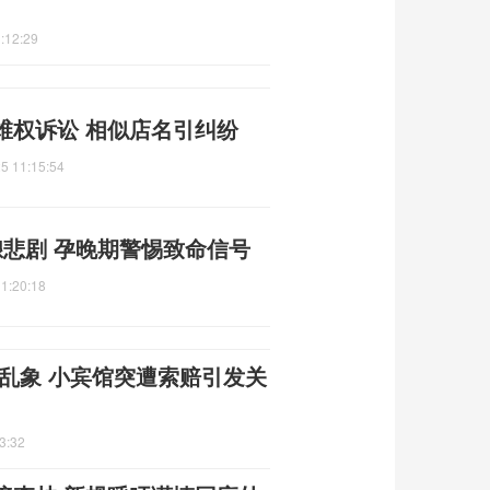
:12:29
维权诉讼 相似店名引纠纷
5 11:15:54
酿悲剧 孕晚期警惕致命信号
1:20:18
场乱象 小宾馆突遭索赔引发关
3:32