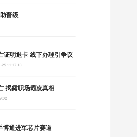
球助晋级
亡证明退卡 线下办理引争议
-25 11:17:13
亡 揭露职场霸凌真相
9:02
 携手博通进军芯片赛道