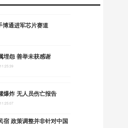
 携手博通进军芯片赛道
属埋怨 善举未获感谢
11:25:39
罐爆炸 无人员伤亡报告
11:25:07
民宿 政策调整并非针对中国