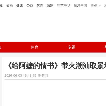
藏
插画
健康
公益
优选
法制
守艺中华
应急中国
更多
会
体育
专题
《给阿嬷的情书》带火潮汕取景地
2026-06-03 16:49:45
荆楚网