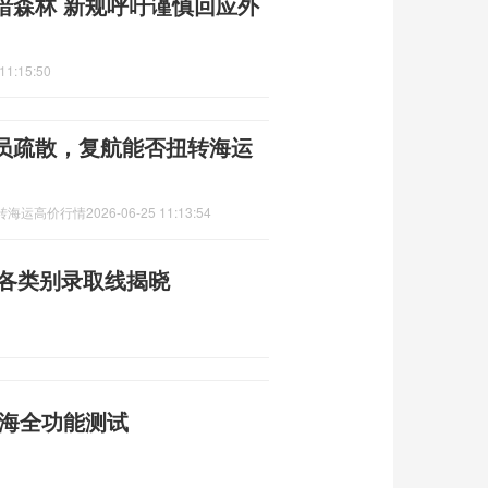
暗森林 新规呼吁谨慎回应外
11:15:50
员疏散，复航能否扭转海运
转海运高价行情
2026-06-25 11:13:54
：各类别录取线揭晓
南海全功能测试