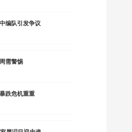
空中编队引发争议
一周需警惕
率暴跌危机重重
 家属泪目迎忠魂