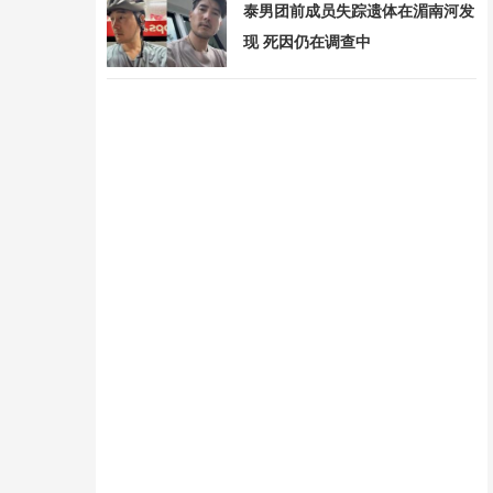
泰男团前成员失踪遗体在湄南河发
现 死因仍在调查中