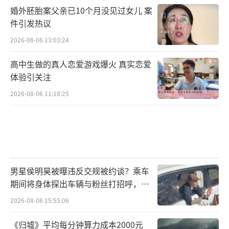
婚外胚胎案父亲已10个月没见过女儿 案
件引发热议
2026-08-06 13:03:24
高中生做的真人恋爱游戏爆火 真实恋爱
体验引关注
2026-08-06 11:18:25
男星侯明昊被曝违反交规被约谈？乘车
期间将身体探出车辆与粉丝打招呼，当
地交警回应
2026-08-06 15:55:06
《归墟》平均每分钟算力成本2000元