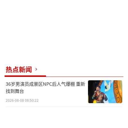
缩，血流阻力增大，血压急剧升高，可能直接
冲破血管壁导致脑出血。此外，冷风还可能诱
发血管痉挛，导致斑块破裂、血栓形成，引起
脑梗死。冷风吹后颈还会引起颈部肌肉僵硬，
压迫椎动脉，进一步减少脑供血。
尽管如此，我们仍然可以好好吹空调，但
需要注意不要让风口对着后颈部吹。睡觉时，
热点新闻
调整空调出风口方向或安装挡风板，确保风不
吹到床头；办公室工位恰好在出风口下方，可
36岁男演员成景区NPC后人气爆棚 重新
以加一件薄外套或者围巾保护后颈部，或申请
找到舞台
调整座位；开车时，空调出风口不要对着脖子
2026-08-08 08:50:22
和脸，尤其是长时间驾驶。空调温度设置在2
6℃~28℃为宜，室内外温差不超过8℃；先开制
冷降温，入睡前切换到除湿模式；满身大汗