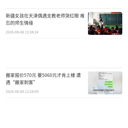
时，擦干汗水休息十分钟再吹空调；保证每日
新疆女孩在天津偶遇支教老师哭红眼 难
饮水量1500~2000ml，以降低血液黏稠度，少
忘的师生情缘
喝冰饮。
（责任编辑：zhangxiaohua）
2026-08-08 13:38:24
搬家报价570元 要5060元才肯上楼 遭
遇“搬家刺客”
2026-08-08 12:28:09