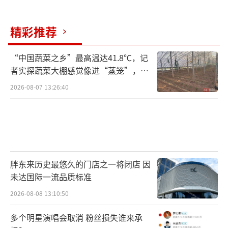
精彩推荐
“中国蔬菜之乡”最高温达41.8℃，记
者实探蔬菜大棚感觉像进“蒸笼”，有
村民称只能凌晨两点起来干活
2026-08-07 13:26:40
胖东来历史最悠久的门店之一将闭店 因
未达国际一流品质标准
2026-08-08 13:10:50
多个明星演唱会取消 粉丝损失谁来承