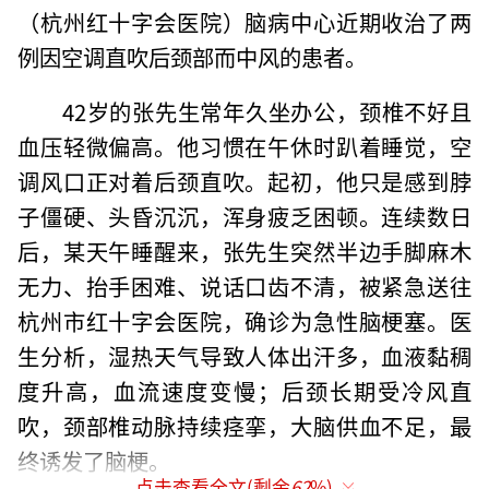
（杭州红十字会医院）脑病中心近期收治了两
例因空调直吹后颈部而中风的患者。
42岁的张先生常年久坐办公，颈椎不好且
血压轻微偏高。他习惯在午休时趴着睡觉，空
调风口正对着后颈直吹。起初，他只是感到脖
子僵硬、头昏沉沉，浑身疲乏困顿。连续数日
后，某天午睡醒来，张先生突然半边手脚麻木
无力、抬手困难、说话口齿不清，被紧急送往
杭州市红十字会医院，确诊为急性脑梗塞。医
生分析，湿热天气导致人体出汗多，血液黏稠
度升高，血流速度变慢；后颈长期受冷风直
吹，颈部椎动脉持续痉挛，大脑供血不足，最
终诱发了脑梗。
点击查看全文(剩余
62
%)