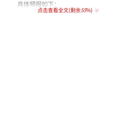
具体预报如下：
点击查看全文(剩余
55
%)
2日下午：晴转多云，傍晚大部地区有雷阵
雨；北转南风2～3级（傍晚局地阵风9级）；平
原地区最高气温35℃，山区最高气温33～3
4℃；最小相对湿度25%。
2日夜间：多云间阴，有分散性雷阵雨；南
转北风3级左右，局地阵风9级；平原地区最低
气温22℃，山区最低气温18～20℃；最大相对
湿度80%。
3日白天：多云间阴，有雷阵雨；偏北风3
级左右，阵风6级左右；平原地区最高气温2
8℃，山区最高气温25～27℃；最小相对湿度3