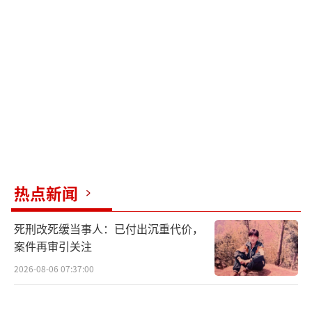
5%。
3日夜间：多云；偏北风2级左右；平原地
区最低气温18℃，山区最低气温11～15℃。
4日白天：多云（有分散性雷阵雨）转晴；
北转南风2～3级；平原地区最高气温27℃，山
区最高气温23～26℃。
4日夜间：晴间多云；南转北风1～2级；平
热点新闻
原地区最低气温16℃，山区最低气温10～1
3℃。
（责任编辑：zhangxiaohua）
死刑改死缓当事人：已付出沉重代价，
案件再审引关注
2026-08-06 07:37:00