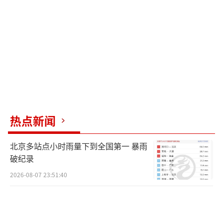
比增长87.2%，零配件出口1.15亿元，同比增
长29.55%。面对复杂的国际贸易规则，当地海
关主动提供政策服务，帮助企业打通出海的最
后一公里。
无锡市锡山区50平方公里核心片区内，覆
盖了全国电动车十强中的6家总部或基地以及60
0余家配套企业，形成“电动车1小时产业
热点新闻
圈”。一家给电动车配套电机的企业表示，过
去一年里“催货”成为常态，订单暴增导
北京多站点小时雨量下到全国第一 暴雨
致“抢舱位”“赶船期”成了行业高频词。今
破纪录
年春季广交会上，电动车展台天天爆满，工作
2026-08-07 23:51:40
人员忙得连吃饭时间都没有，预计全年出口量
有望翻番。无锡海关数据显示，电动车出口已
经连续9年保持增长态势，出口规模翻了两番