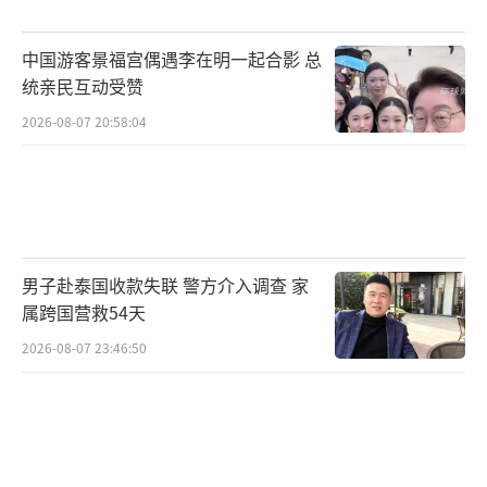
多，2025年出口增速较全国同类商品快14个百
中国游客景福宫偶遇李在明一起合影 总
分点。
统亲民互动受赞
出海热不仅得益于中国产品竞争力提升，
2026-08-07 20:58:04
国际油价飙升和各国降碳政策也共同催生了海
外需求的增长。菲律宾当地经销商表示，骑电
动车的成本只有现在油价的十分之一，一年省
下来的钱甚至可以再买一辆电动车。多家两轮
男子赴泰国收款失联 警方介入调查 家
电动车企业采取差异化竞争策略，将高端产品
属跨国营救54天
投入海外市场，提升了中国制造电动车的品牌
2026-08-07 23:46:50
形象，赢得了更多市场价值。
这股席卷全球的“小电驴”热潮是中国制
造厚积薄发的结果。中国电摩征服海外市场靠
的是产业链与核心技术的优势，“技高一