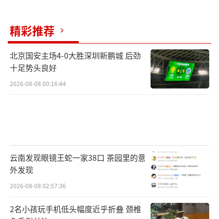
筹”的性价比和技术话语权成为打开全球市场
精彩推荐
的关键。要想从“爆单”走向“长红”，必须
摒弃低价内卷，转向“产业链+服务”双轮驱
北京国安主场4-0大胜深圳新鹏城 后劲
动，带出去的不仅是车，更是中国标准与中国
十足势头良好
品牌。期待中国电摩在全球跑出加速度，
2026-08-08 00:16:44
让“中国制造”成为高品质的代名词。
（责任编辑：zx0176）
云南发现眼镜王蛇一家38口 茶园里的意
外发现
2026-08-08 02:57:36
2名小孩玩手机低头幅度近乎折叠 颈椎