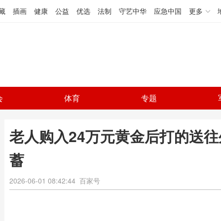
藏
插画
健康
公益
优选
法制
守艺中华
应急中国
更多
会
体育
专题
老人购入24万元黄金后打的送往
蓄
2026-06-01 08:42:44
百家号