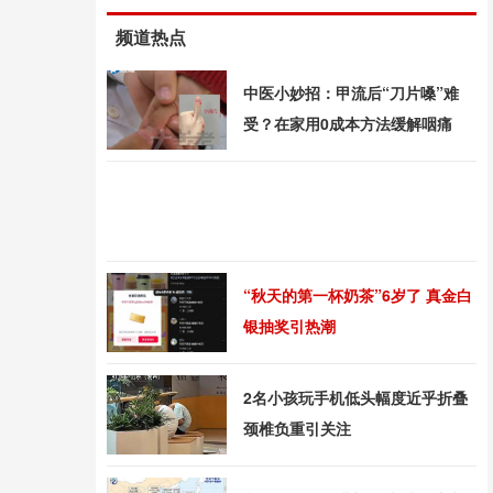
频道热点
中医小妙招：甲流后“刀片嗓”难
受？在家用0成本方法缓解咽痛
“秋天的第一杯奶茶”6岁了 真金白
银抽奖引热潮
2名小孩玩手机低头幅度近乎折叠
颈椎负重引关注