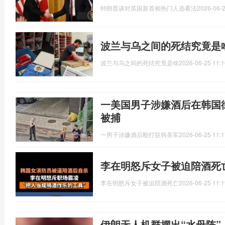
特朗普谈对英国新首相热门人选看法
2026-06-2
波兰与乌之间的死结究竟是
波兰与乌之间的死结究竟是啥
2026-06-25 11:1
一美国男子涉嫌酒后在韩国
被捕
一男子涉嫌酒后殴打驻韩美军
2026-06-25 11:1
李在明怒斥女子被迫陪酒死
李在明怒斥女子被迫陪酒死亡
2026-06-25 11:1
伊朗无人机群摆出“水母阵”