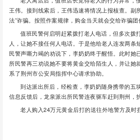
老人离店后，值班店长觉得老人的行为异常，
王伟。接到线索后，王伟迅速将情况上报核查。副所
法”诈骗。按照作案规律，购金当天就会交给诈骗团
值班民警何启明赶紧拨打老人电话，但多次拨
人，让她不接任何人电话。于是他给老人连发两条
民警声嘶力竭的劝说下，李奶奶终于醒悟。此时她
所民警再三劝说她不要将黄金交给陌生人，并让她就
系了荆州市公安局指挥中心请求协助。
到达派出所后，经检查，李奶奶随身携带的五
信息反馈后，龙泉派出所民警连夜驱车赶到荆州，
老人购入24万元黄金后打的送往外地警方及时