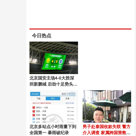
今日热点
北京国安主场4-0大胜深
圳新鹏城 后劲十足势头良
好
北京多站点小时雨量下到
男子赴泰国收款失联 警方
全国第一 暴雨破纪录
介入调查 家属跨国营救54