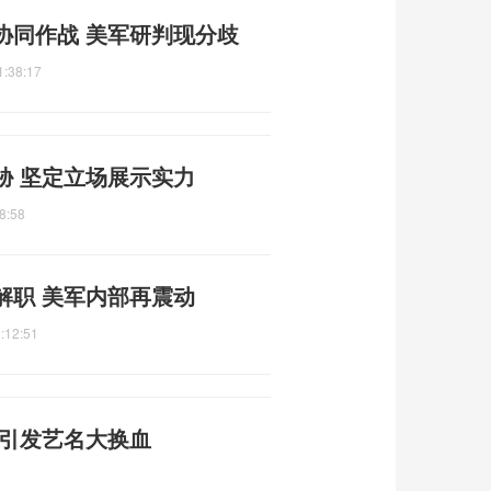
协同作战 美军研判现分歧
1:38:17
胁 坚定立场展示实力
8:58
解职 美军内部再震动
:12:51
规引发艺名大换血