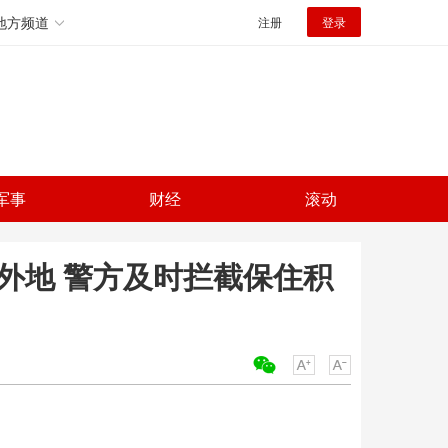
地方频道
注册
登录
军事
财经
滚动
外地 警方及时拦截保住积
关键词：