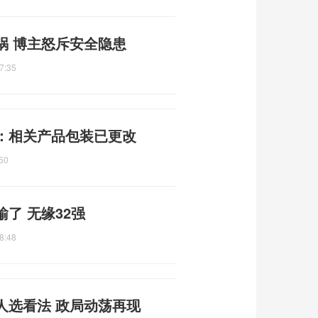
祸 博主怒斥安全隐患
7:35
展：相关产品包装已更改
50
了 无缘32强
8:48
人选看法 政局动荡再现