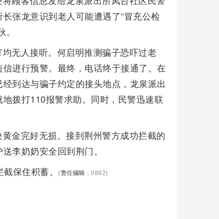
便将顾客信息发给龙泉派出所凤台社区民警
长张龙意识到老人可能遭遇了“冒充公检
伙。
打均无人接听。何启明推测骗子恐吓过老
短信进行预警。最终，电话终于接通了。在
已经到达与骗子约定的接头地点，龙泉派出
地拨打110报警求助。同时，民警迅速联
块黄金完好无损。接到荆州警方成功拦截的
护送李奶奶安全回到荆门。
拦截保住积蓄。
(
责任编辑
：0882)