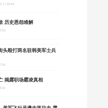
5 11:28:40
啥 历史恩怨难解
0:52
街头殴打两名驻韩美军士兵
7:00
亡 揭露职场霸凌真相
9:02
，美军飞行员遭击落目击 震