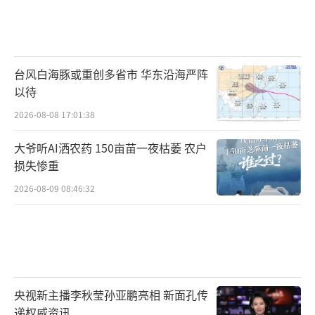
台风白海豚或重创多省市 华东沿海严阵
以待
2026-08-08 17:01:38
大爷听AI洒农药 150亩苗一夜枯萎 农户
损失惨重
2026-08-09 08:46:32
央视新主播李秋莹孙亚鹏亮相 新面孔传
递权威资讯