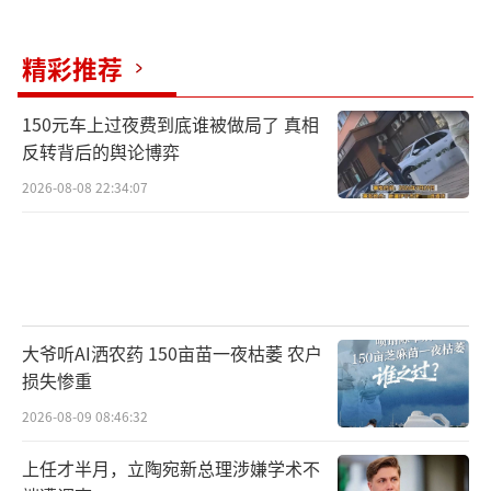
精彩推荐
150元车上过夜费到底谁被做局了 真相
反转背后的舆论博弈
2026-08-08 22:34:07
大爷听AI洒农药 150亩苗一夜枯萎 农户
损失惨重
2026-08-09 08:46:32
上任才半月，立陶宛新总理涉嫌学术不